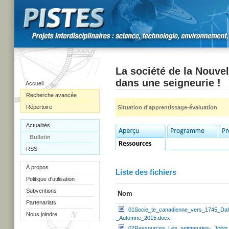
La société de la Nouvell
dans une seigneurie !
Accueil
Recherche avancée
Répertoire
Situation d'apprentissage-évaluation
Actualités
Bulletin
RSS
À propos
Liste des fichiers
Politique d'utilisation
Subventions
Nom
Partenariats
01Socie_te_canadienne_vers_1745_Dahl
Nous joindre
_Automne_2015.docx
02Ressources_Les_seigneuries-_Jobi