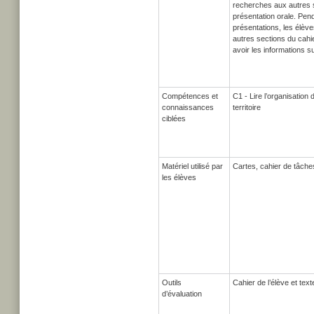
recherches aux autres 
présentation orale. Pen
présentations, les élève
autres sections du cah
avoir les informations su
Compétences et
C1 - Lire l’organisation
connaissances
territoire
ciblées
Matériel utilisé par
Cartes, cahier de tâche
les élèves
Outils
Cahier de l’élève et text
d’évaluation