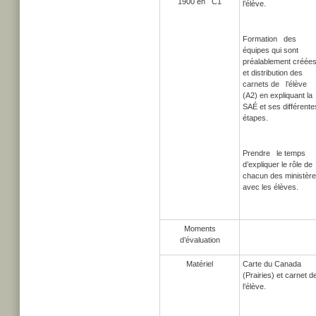
1900 en C1
l’élève.
Formation des
équipes qui sont
préalablement créée
et distribution des
carnets de l’élève
(A2) en expliquant la
SAÉ et ses différente
étapes.
Prendre le temps
d’expliquer le rôle de
chacun des ministèr
avec les élèves.
Moments
d’évaluation
Matériel
Carte du Canada
(Prairies) et carnet d
l’élève.