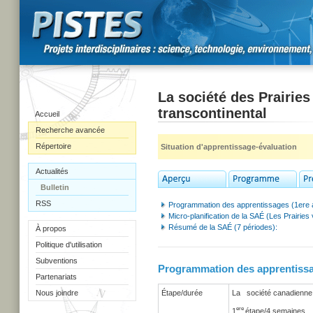
La société des Prairies
transcontinental
Accueil
Recherche avancée
Répertoire
Situation d'apprentissage-évaluation
Actualités
Bulletin
RSS
Programmation des apprentissages (1ere 
Micro-planification de la SAÉ (Les Prairies
Résumé de la SAÉ (7 périodes):
À propos
Politique d'utilisation
Subventions
Programmation des apprentissag
Partenariats
Nous joindre
Étape/durée
La société canadienne
ere
1
étape/4 semaines