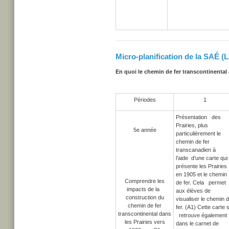
Micro-planification de la SAÉ (L
En quoi le chemin de fer transcontinental 
Périodes
1
Présentation des
Prairies, plus
5e année
particulièrement le
chemin de fer
transcanadien à
l’aide d’une carte qui
présente les Prairies
en 1905 et le chemin
Comprendre les
de fer. Cela permet
impacts de la
aux élèves de
construction du
visualiser le chemin 
chemin de fer
fer. (A1) Cette carte 
transcontinental dans
retrouve également
les Prairies vers
dans le carnet de