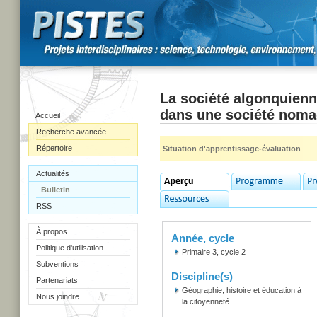
La société algonquienn
dans une société nom
Accueil
Recherche avancée
Répertoire
Situation d'apprentissage-évaluation
Actualités
Bulletin
RSS
À propos
Année, cycle
Politique d'utilisation
Primaire 3, cycle 2
Subventions
Discipline(s)
Partenariats
Géographie, histoire et éducation à
Nous joindre
la citoyenneté