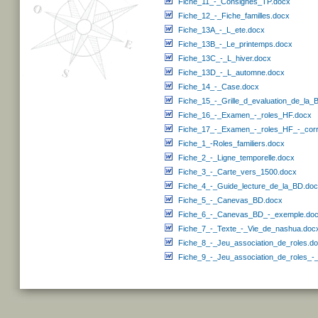
Fiche_11_-_Consignes_TP.docx
Fiche_12_-_Fiche_familles.docx
Fiche_13A_-_L_ete.docx
Fiche_13B_-_Le_printemps.docx
Fiche_13C_-_L_hiver.docx
Fiche_13D_-_L_automne.docx
Fiche_14_-_Case.docx
Fiche_15_-_Grille_d_evaluation_de_la_
Fiche_16_-_Examen_-_roles_HF.docx
Fiche_17_-_Examen_-_roles_HF_-_corr
Fiche_1_-Roles_familiers.docx
Fiche_2_-_Ligne_temporelle.docx
Fiche_3_-_Carte_vers_1500.docx
Fiche_4_-_Guide_lecture_de_la_BD.do
Fiche_5_-_Canevas_BD.docx
Fiche_6_-_Canevas_BD_-_exemple.do
Fiche_7_-_Texte_-_Vie_de_nashua.doc
Fiche_8_-_Jeu_association_de_roles.d
Fiche_9_-_Jeu_association_de_roles_-