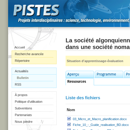
La société algonquienn
dans une société nom
Accueil
Recherche avancée
Répertoire
Situation d'apprentissage-évaluation
Actualités
Bulletin
RSS
À propos
Liste des fichiers
Politique d'utilisation
Subventions
Nom
Partenariats
03_Micro_et_Macro_planification.docx
Nous joindre
Fiche_10_-_Guide_realisation_BD.docx