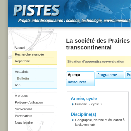
La société des Prairies
transcontinental
Accueil
Recherche avancée
Répertoire
Situation d'apprentissage-évaluation
Actualités
Bulletin
RSS
À propos
Année, cycle
Politique d'utilisation
Primaire 5, cycle 3
Subventions
Discipline(s)
Partenariats
Géographie, histoire et éducation à
Nous joindre
la citoyenneté