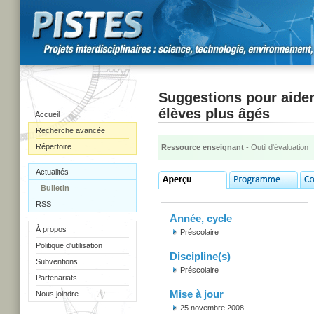
Suggestions pour aider 
élèves plus âgés
Accueil
Recherche avancée
Répertoire
Ressource enseignant
- Outil d'évaluation
Actualités
Bulletin
RSS
Année, cycle
À propos
Préscolaire
Politique d'utilisation
Discipline(s)
Subventions
Préscolaire
Partenariats
Mise à jour
Nous joindre
25 novembre 2008