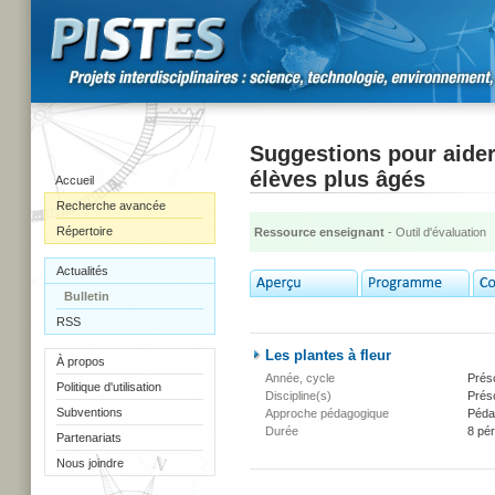
Suggestions pour aider 
élèves plus âgés
Accueil
Recherche avancée
Répertoire
Ressource enseignant
- Outil d'évaluation
Actualités
Bulletin
RSS
Les plantes à fleur
À propos
Année, cycle
Présc
Politique d'utilisation
Discipline(s)
Présc
Subventions
Approche pédagogique
Péda
Durée
8 pé
Partenariats
Nous joindre