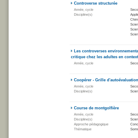
Controverse structurée
Année, cycle
Seco
Discipline(s)
Appli
Chim
Scie
Scien
Scien
Les controverses environnementa
critique chez les adultes en contex
Année, cycle
Secon
Coopérer - Grille d'autoévaluatio
Année, cycle
Secon
Discipline(s)
Scien
Course de montgolfière
Année, cycle
Secon
Discipline(s)
Scien
Approche pédagogique
Conc
Thématique
Somm