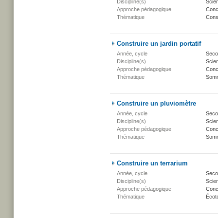
Discipline(s)
Scien
Approche pédagogique
Conc
Thématique
Conse
Construire un jardin portatif
Année, cycle
Secon
Discipline(s)
Scien
Approche pédagogique
Conc
Thématique
Somm
Construire un pluviomètre
Année, cycle
Secon
Discipline(s)
Scien
Approche pédagogique
Conc
Thématique
Somm
Construire un terrarium
Année, cycle
Secon
Discipline(s)
Scien
Approche pédagogique
Conc
Thématique
Écot