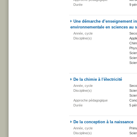
Durée
9 pé
Une démarche d’enseignement inte
environnementale en sciences au 
Année, cycle
Secon
Discipline(s)
Appli
Chim
Phys
Scie
Scien
Scien
De la chimie à l'électricité
Année, cycle
Secon
Discipline(s)
Scien
Scien
Approche pédagogique
Conc
Durée
5 pé
De la conception à la naissance
Année, cycle
Prima
Discipline(s)
Scien