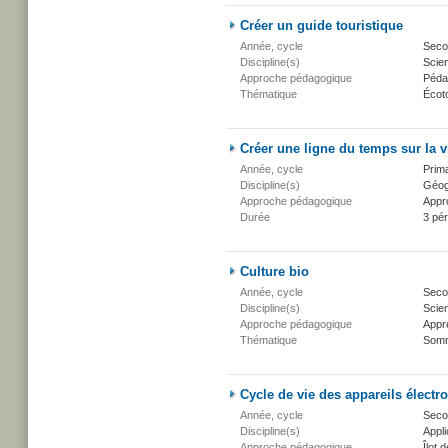
Créer un guide touristique
Année, cycle
Secon
Discipline(s)
Scien
Approche pédagogique
Péda
Thématique
Écot
Créer une ligne du temps sur la v
Année, cycle
Prima
Discipline(s)
Géogr
Approche pédagogique
Appr
Durée
3 pé
Culture bio
Année, cycle
Secon
Discipline(s)
Scien
Approche pédagogique
Appr
Thématique
Somm
Cycle de vie des appareils électr
Année, cycle
Secon
Discipline(s)
Appli
Approche pédagogique
Îlot d