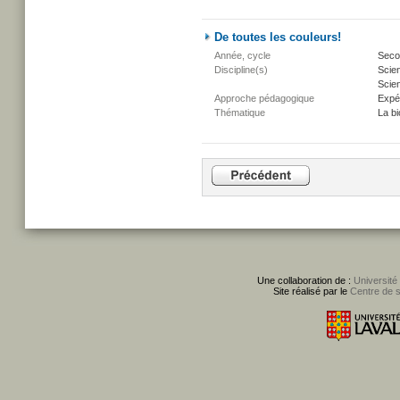
De toutes les couleurs!
Année, cycle
Secon
Discipline(s)
Scie
Scien
Approche pédagogique
Expé
Thématique
La bi
Une collaboration de :
Université
Site réalisé par le
Centre de 