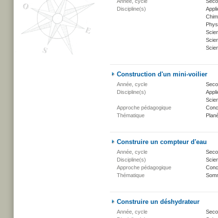
Année, cycle
Secon
Discipline(s)
Appli
Chim
Phys
Scie
Scien
Scien
Construction d'un mini-voilier
Année, cycle
Secon
Discipline(s)
Appli
Scien
Approche pédagogique
Conc
Thématique
Planè
Construire un compteur d'eau
Année, cycle
Secon
Discipline(s)
Scien
Approche pédagogique
Conc
Thématique
Somm
Construire un déshydrateur
Année, cycle
Secon