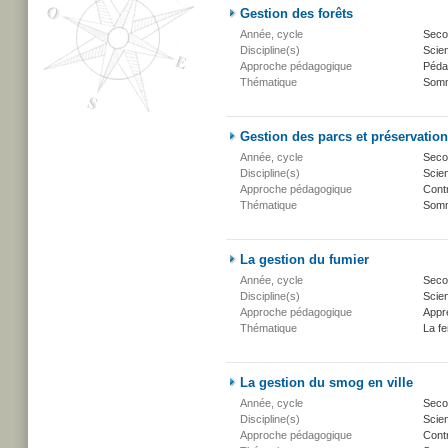
Gestion des forêts
Année, cycle
Secon
Discipline(s)
Scien
Approche pédagogique
Péda
Thématique
Somm
Gestion des parcs et préservation 
Année, cycle
Secon
Discipline(s)
Scien
Approche pédagogique
Cont
Thématique
Somm
La gestion du fumier
Année, cycle
Secon
Discipline(s)
Scien
Approche pédagogique
Appr
Thématique
La fe
La gestion du smog en ville
Année, cycle
Secon
Discipline(s)
Scien
Approche pédagogique
Cont