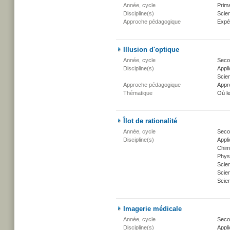
Année, cycle
Prima
Discipline(s)
Scien
Approche pédagogique
Expé
Illusion d'optique
Année, cycle
Secon
Discipline(s)
Appli
Scien
Approche pédagogique
Appr
Thématique
Où l
Îlot de rationalité
Année, cycle
Secon
Discipline(s)
Appli
Chim
Phys
Scie
Scien
Scien
Imagerie médicale
Année, cycle
Secon
Discipline(s)
Appli