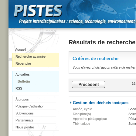
Résultats de recherche
Accueil
Recherche avancée
Critères de recherche
Répertoire
Vous n'avez choisi aucun critère de reche
Actualités
Bulletin
16
RSS
À propos
Gestion des déchets toxiques
Politique d'utilisation
Année, cycle
Secon
Subventions
Discipline(s)
Scien
Approche pédagogique
Péda
Partenariats
Thématique
Somm
Nous joindre