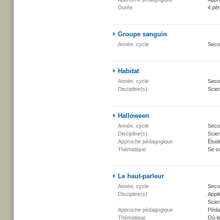
Durée
4 pé
Groupe sanguin
Année, cycle
Seco
Habitat
Année, cycle
Secon
Discipline(s)
Scien
Halloween
Année, cycle
Secon
Discipline(s)
Scien
Approche pédagogique
Étud
Thématique
Se su
Le haut-parleur
Année, cycle
Secon
Discipline(s)
Appli
Scien
Approche pédagogique
Péda
Thématique
Où l