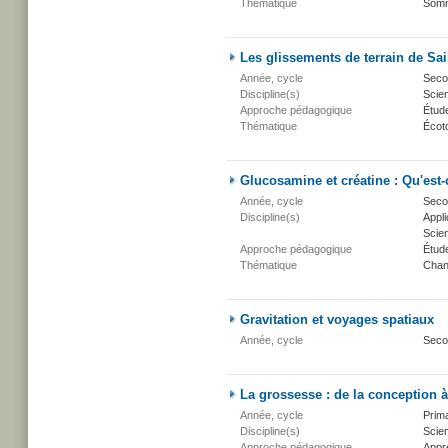
Thématique
Somm
Les glissements de terrain de Sa
Année, cycle
Secon
Discipline(s)
Scien
Approche pédagogique
Étud
Thématique
Écot
Glucosamine et créatine : Qu'est-c
Année, cycle
Secon
Discipline(s)
Appli
Scien
Approche pédagogique
Étud
Thématique
Chan
Gravitation et voyages spatiaux
Année, cycle
Seco
La grossesse : de la conception à
Année, cycle
Prima
Discipline(s)
Scien
Approche pédagogique
Appr