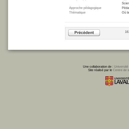
Scien
Approche pédagogique
Péda
Thématique
Où l
16
Une collaboration de :
Université
Site réalisé par le
Centre de 