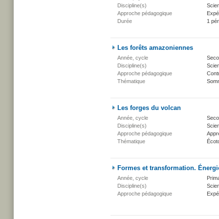
Discipline(s)
Scien
Approche pédagogique
Expé
Durée
1 pé
Les forêts amazoniennes
Année, cycle
Secon
Discipline(s)
Scien
Approche pédagogique
Cont
Thématique
Somm
Les forges du volcan
Année, cycle
Secon
Discipline(s)
Scien
Approche pédagogique
Appr
Thématique
Écot
Formes et transformation. Énergie
Année, cycle
Prima
Discipline(s)
Scien
Approche pédagogique
Expé