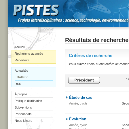
Résultats de recherche
Accueil
Recherche avancée
Critères de recherche
Répertoire
Vous n'avez choisi aucun critère de reche
Actualités
Bulletin
14
RSS
À propos
Étude de cas
Politique d'utilisation
Année, cycle
Seco
Subventions
Partenariats
Évolution
Nous joindre
Année, cycle
Secon