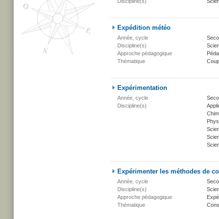
Discipline(s)
Scien
Expédition météo
Année, cycle
Secon
Discipline(s)
Scien
Approche pédagogique
Péda
Thématique
Coup
Expérimentation
Année, cycle
Seco
Discipline(s)
Appli
Chim
Phys
Scie
Scien
Scien
Expérimenter les méthodes de co
Année, cycle
Secon
Discipline(s)
Scien
Approche pédagogique
Expé
Thématique
Conse