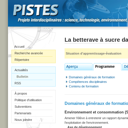
La betterave à sucre d
Accueil
Recherche avancée
Situation d'apprentissage-évaluation
Répertoire
Actualités
Bulletin
Domaines généraux de formation
Compétences disciplinaires
RSS
Contenu de formation
À propos
Politique d'utilisation
Domaines généraux de formati
Subventions
Environnement et consommation (Sec
Partenariats
Amener l'élève à entretenir un rapport dynami
Nous joindre
l'exploitation de l'environnement.
Axe de développement