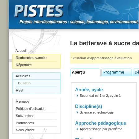
La betterave à sucre d
Accueil
Recherche avancée
Situation d'apprentissage-évaluation
Répertoire
Actualités
Bulletin
Année, cycle
RSS
Secondaires 1 et 2, cycle 1
À propos
Discipline(s)
Politique d'utilisation
Science et technologie
Subventions
Approche pédagogique
Partenariats
Apprentissage par problème
Nous joindre