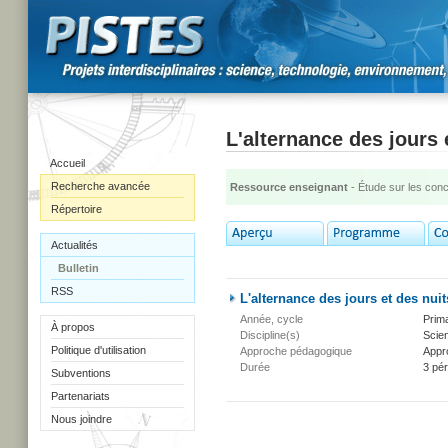
L'alternance des jours 
Accueil
Recherche avancée
Ressource enseignant
- Étude sur les con
Répertoire
Actualités
Bulletin
RSS
L'alternance des jours et des nuit
Année, cycle
Prima
À propos
Discipline(s)
Scien
Politique d'utilisation
Approche pédagogique
Appr
Durée
3 pé
Subventions
Partenariats
Nous joindre