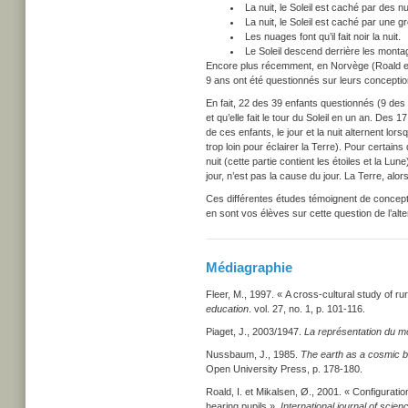
La nuit, le Soleil est caché par des n
La nuit, le Soleil est caché par une g
Les nuages font qu’il fait noir la nuit.
Le Soleil descend derrière les montagn
Encore plus récemment, en Norvège (Roald et
9 ans ont été questionnés sur leurs conception
En fait, 22 des 39 enfants questionnés (9 des
et qu’elle fait le tour du Soleil en un an. Des 
de ces enfants, le jour et la nuit alternent lor
trop loin pour éclairer la Terre). Pour certains 
nuit (cette partie contient les étoiles et la Lune)
jour, n’est pas la cause du jour. La Terre, alor
Ces différentes études témoignent de concepti
en sont vos élèves sur cette question de l’alter
Médiagraphie
Fleer, M., 1997. « A cross-cultural study of ru
education
. vol. 27, no. 1, p. 101-116.
Piaget, J., 2003/1947.
La représentation du m
Nussbaum, J., 1985.
The earth as a cosmic 
Open University Press, p. 178-180.
Roald, I. et Mikalsen, Ø., 2001. « Configurat
hearing pupils ».
International journal of scie