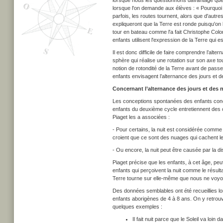
lorsque nous les questionnons davantage que n
lorsque l'on demande aux élèves : « Pourquoi 
parfois, les routes tournent, alors que d'autre
expliqueront que la Terre est ronde puisqu'on l
tour en bateau comme l'a fait Christophe Colo
enfants utilisent l'expression de la Terre qui 
Il est donc difficile de faire comprendre l’al
sphère qui réalise une rotation sur son axe to
notion de rotondité de la Terre avant de pass
enfants envisagent l’alternance des jours et d
Concernant l’alternance des jours et des n
Les conceptions spontanées des enfants concer
enfants du deuxième cycle entretiennent des 
Piaget les a associées :
- Pour certains, la nuit est considérée comm
croient que ce sont des nuages qui cachent le j
- Ou encore, la nuit peut être causée par la disp
Piaget précise que les enfants, à cet âge, pe
enfants qui perçoivent la nuit comme le résult
Terre tourne sur elle-même que nous ne voyons p
Des données semblables ont été recueillies lor
enfants aborigènes de 4 à 8 ans. On y retrouv
quelques exemples :
Il fait nuit parce que le Soleil va loin 