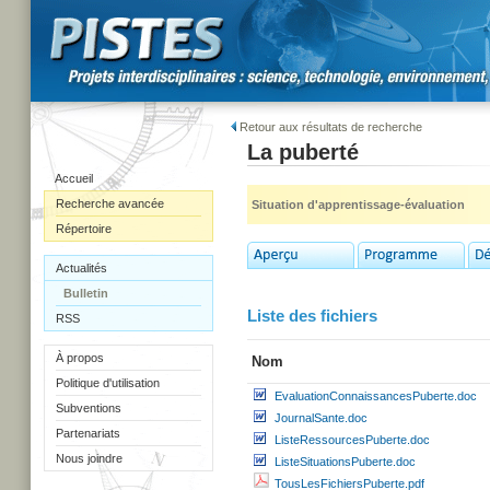
Retour aux résultats de recherche
La puberté
Accueil
Recherche avancée
Situation d'apprentissage-évaluation
Répertoire
Actualités
Bulletin
Liste des fichiers
RSS
À propos
Nom
Politique d'utilisation
EvaluationConnaissancesPuberte.doc
Subventions
JournalSante.doc
Partenariats
ListeRessourcesPuberte.doc
Nous joindre
ListeSituationsPuberte.doc
TousLesFichiersPuberte.pdf