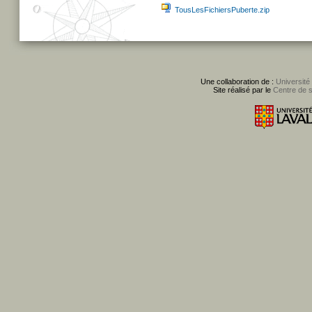
TousLesFichiersPuberte.zip
Une collaboration de :
Université
Site réalisé par le
Centre de 