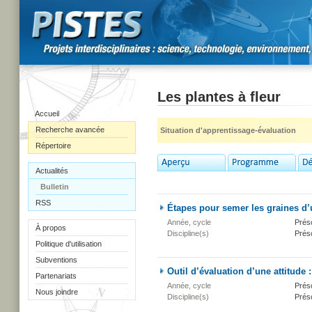
Les plantes à fleur
Accueil
Recherche avancée
Situation d'apprentissage-évaluation
Répertoire
Actualités
Bulletin
RSS
Étapes pour semer les graines d’
Année, cycle
Présc
À propos
Discipline(s)
Présc
Politique d'utilisation
Subventions
Outil d’évaluation d’une attitude :
Partenariats
Année, cycle
Présc
Nous joindre
Discipline(s)
Présc