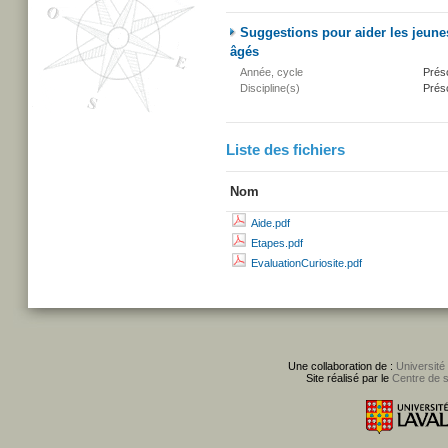
Suggestions pour aider les jeunes
âgés
Année, cycle
Présc
Discipline(s)
Présc
Liste des fichiers
Nom
Aide.pdf
Etapes.pdf
EvaluationCuriosite.pdf
Une collaboration de :
Université
Site réalisé par le
Centre de 