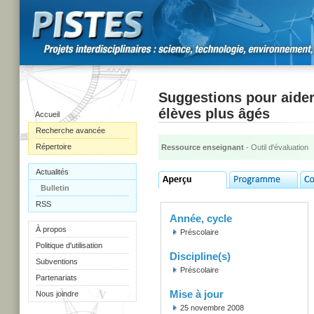
Suggestions pour aider 
élèves plus âgés
Accueil
Recherche avancée
Répertoire
Ressource enseignant
- Outil d'évaluation
Actualités
Bulletin
RSS
Année, cycle
À propos
Préscolaire
Politique d'utilisation
Discipline(s)
Subventions
Préscolaire
Partenariats
Mise à jour
Nous joindre
25 novembre 2008