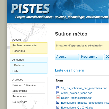
Station météo
Accueil
Recherche avancée
Situation d'apprentissage-évaluation
Répertoire
Actualités
Bulletin
Liste des fichiers
RSS
À propos
Nom
Politique d'utilisation
10_Les_schemas_par_projections.doc
Subventions
Atelier_science_tecno.doc
Partenariats
Dessin_technologique.pdf
Nous joindre
Ecotourisme_Enquete_conceptions_initi
Ecotourisme_QUIZ_v1.doc