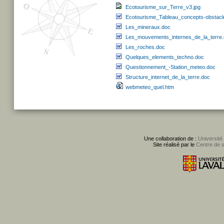
Ecotourisme_sur_Terre_v3.jpg
Ecotourisme_Tableau_concepts-obstacl
Les_mineraux.doc
Les_mouvements_internes_de_la_terre
Les_roches.doc
Quelques_elements_techno.doc
Questionnement_-Station_meteo.doc
Structure_internet_de_la_terre.doc
webmeteo_quel.htm
Une collaboration de :
Université
Site réalisé par le
Centre de 