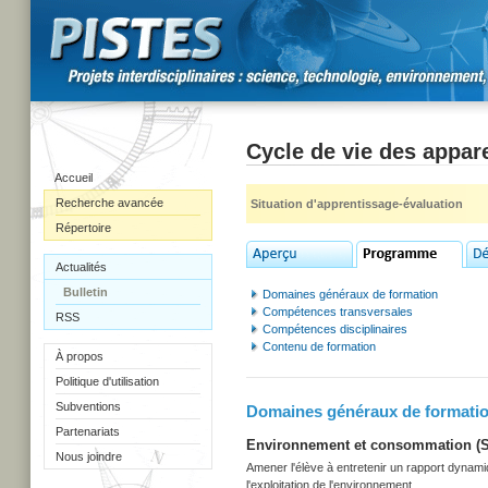
Cycle de vie des appare
Accueil
Recherche avancée
Situation d'apprentissage-évaluation
Répertoire
Actualités
Bulletin
Domaines généraux de formation
Compétences transversales
RSS
Compétences disciplinaires
Contenu de formation
À propos
Politique d'utilisation
Subventions
Domaines généraux de formati
Partenariats
Environnement et consommation (Sec
Nous joindre
Amener l'élève à entretenir un rapport dynami
l'exploitation de l'environnement.