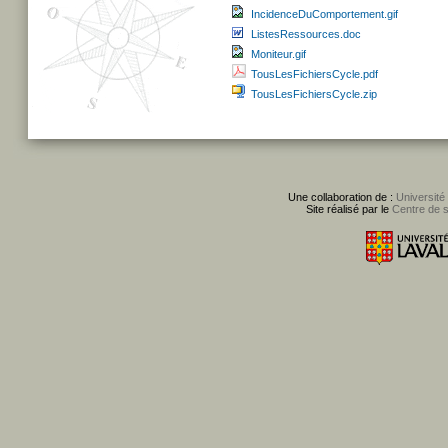
IncidenceDuComportement.gif
ListesRessources.doc
Moniteur.gif
TousLesFichiersCycle.pdf
TousLesFichiersCycle.zip
Une collaboration de :
Université
Site réalisé par le
Centre de 