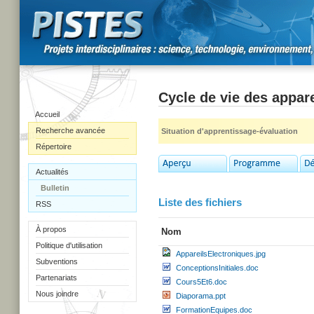
Cycle de vie des appare
Accueil
Recherche avancée
Situation d'apprentissage-évaluation
Répertoire
Actualités
Bulletin
Liste des fichiers
RSS
À propos
Nom
Politique d'utilisation
AppareilsElectroniques.jpg
Subventions
ConceptionsInitiales.doc
Partenariats
Cours5Et6.doc
Nous joindre
Diaporama.ppt
FormationEquipes.doc