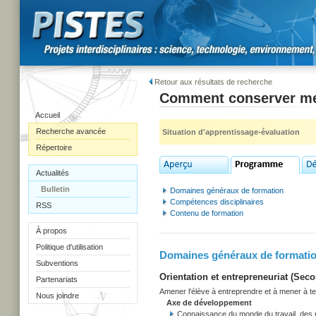
Retour aux résultats de recherche
Comment conserver me
Accueil
Recherche avancée
Situation d'apprentissage-évaluation
Répertoire
Actualités
Bulletin
Domaines généraux de formation
Compétences disciplinaires
RSS
Contenu de formation
À propos
Politique d'utilisation
Domaines généraux de formati
Subventions
Orientation et entrepreneuriat (Secon
Partenariats
Amener l'élève à entreprendre et à mener à term
Nous joindre
Axe de développement
Connaissance du monde du travail, des r