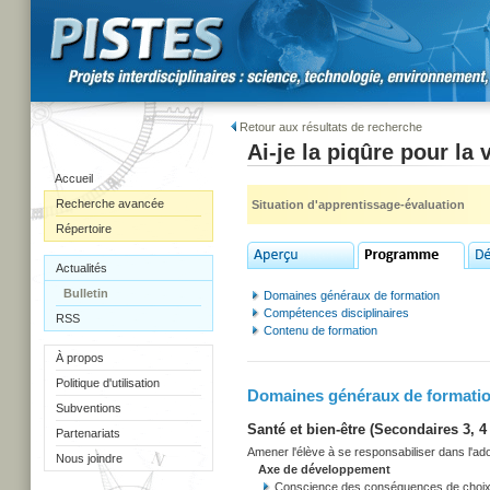
Retour aux résultats de recherche
Ai-je la piqûre pour la
Accueil
Recherche avancée
Situation d'apprentissage-évaluation
Répertoire
Actualités
Bulletin
Domaines généraux de formation
Compétences disciplinaires
RSS
Contenu de formation
À propos
Politique d'utilisation
Domaines généraux de formati
Subventions
Santé et bien-être (Secondaires 3, 4 
Partenariats
Amener l'élève à se responsabiliser dans l'adop
Nous joindre
Axe de développement
Conscience des conséquences de choix co