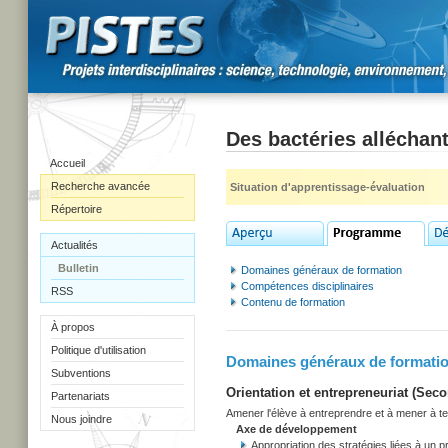
Des bactéries alléchant
Accueil
Recherche avancée
Situation d'apprentissage-évaluation
Répertoire
Actualités
Bulletin
Domaines généraux de formation
Compétences disciplinaires
RSS
Contenu de formation
À propos
Politique d'utilisation
Domaines généraux de formati
Subventions
Orientation et entrepreneuriat (Secon
Partenariats
Amener l'élève à entreprendre et à mener à term
Nous joindre
Axe de développement
Appropriation des stratégies liées à un pr