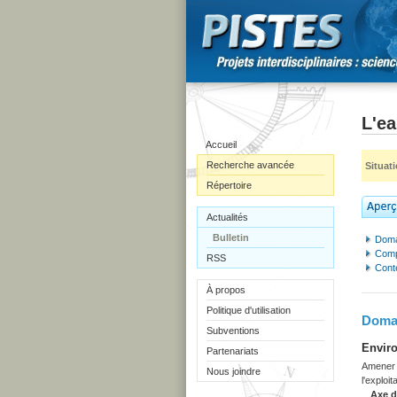
L'e
Accueil
Recherche avancée
Situat
Répertoire
Actualités
Bulletin
Doma
Comp
RSS
Cont
À propos
Politique d'utilisation
Domai
Subventions
Enviro
Partenariats
Amener l
Nous joindre
l'exploi
Axe 