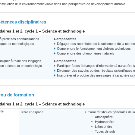
nstruction d'un environnement viable dans une perspective de développement durable
tences disciplinaires
aires 1 et 2, cycle 1 – Science et technologie
à profit ses connaissances
Composantes
fiques et technologiques
Dégager des retombées de la science et de la techno
Comprendre le fonctionnement d'objets techniques
Comprendre des phénomènes naturels
iquer à l'aide des langages
Composantes
s en science et en technologie
Participer à des échanges d'information à caractère s
Divulguer des savoirs ou des résultats scientifiques 
Interpréter et produire des messages à caractère scie
nu de formation
aires 1 et 2, cycle 1 – Science et technologie
ts
Terre et espace
Caractéristiques générales de la
Atmosphère
Hydrosphère
Lithosphère
Types de sols