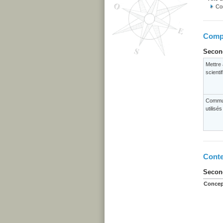
Co
Compé
Second
Mettre 
scienti
Commun
utilisé
Conte
Second
Concep