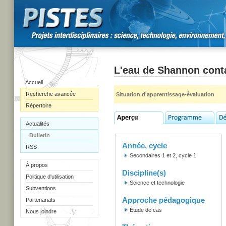
L'eau de Shannon con
Accueil
Recherche avancée
Situation d'apprentissage-évaluation
Répertoire
Actualités
Bulletin
Année, cycle
RSS
Secondaires 1 et 2, cycle 1
À propos
Discipline(s)
Politique d'utilisation
Science et technologie
Subventions
Approche pédagogique
Partenariats
Étude de cas
Nous joindre