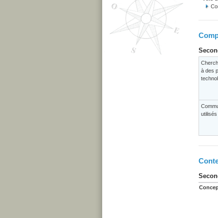
Co
Compé
Second
Cherch
à des p
techno
Commun
utilisé
Conte
Second
Concep