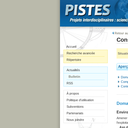
Retour au
Con
Accueil
Recherche avancée
Situat
Répertoire
Actualités
Bulletin
Doma
Comp
RSS
Cont
À propos
Politique d'utilisation
Domai
Subventions
Enviro
Partenariats
Amener l
Nous joindre
l'exploi
Axe 