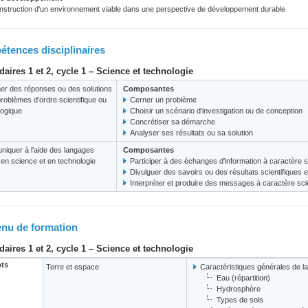
nstruction d'un environnement viable dans une perspective de développement durable
tences disciplinaires
aires 1 et 2, cycle 1 – Science et technologie
er des réponses ou des solutions
Composantes
roblèmes d'ordre scientifique ou
Cerner un problème
logique
Choisir un scénario d'investigation ou de conception
Concrétiser sa démarche
Analyser ses résultats ou sa solution
iquer à l'aide des langages
Composantes
s en science et en technologie
Participer à des échanges d'information à caractère s
Divulguer des savoirs ou des résultats scientifiques 
Interpréter et produire des messages à caractère scie
nu de formation
aires 1 et 2, cycle 1 – Science et technologie
ts
Terre et espace
Caractéristiques générales de la
Eau (répartition)
Hydrosphère
Types de sols