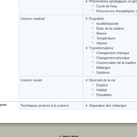
Phénomènes géologiques et gé
Cycle de l'eau
Ressources énergétiques r
Univers matériel
Propriétés
Acidité/basicité
États de la matière
Masse
Température
Volume
Transformations
Changement chimique
Changement physique
Conservation de la matière
Mélanges
Solutions
Univers vivant
Diversité de la vie
Espèce
Habitat
Population
ques
Techniques propres à la science
Séparation des mélanges