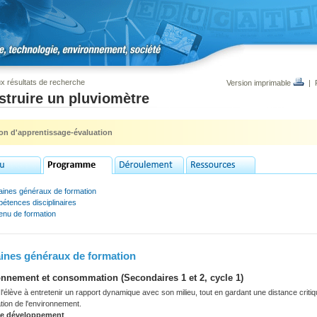
x résultats de recherche
Version imprimable
|
struire un pluviomètre
ion d'apprentissage-évaluation
ines généraux de formation
étences disciplinaires
enu de formation
nes généraux de formation
nnement et consommation (Secondaires 1 et 2, cycle 1)
'élève à entretenir un rapport dynamique avec son milieu, tout en gardant une distance criti
tation de l'environnement.
de développement