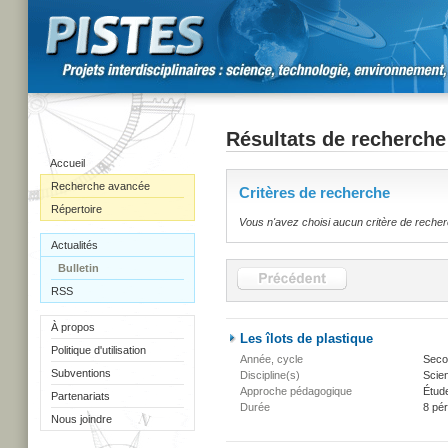
Résultats de recherche
Accueil
Recherche avancée
Critères de recherche
Répertoire
Vous n'avez choisi aucun critère de reche
Actualités
Bulletin
RSS
À propos
Les îlots de plastique
Politique d'utilisation
Année, cycle
Secon
Subventions
Discipline(s)
Scien
Approche pédagogique
Étud
Partenariats
Durée
8 pé
Nous joindre