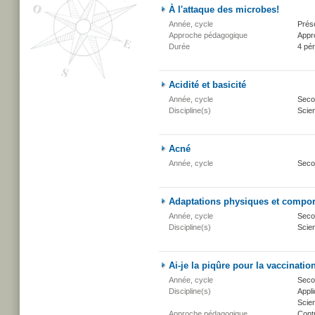
À l'attaque des microbes!
Année, cycle
Présc
Approche pédagogique
Appr
Durée
4 pé
Acidité et basicité
Année, cycle
Secon
Discipline(s)
Scien
Acné
Année, cycle
Seco
Adaptations physiques et compo
Année, cycle
Secon
Discipline(s)
Scien
Ai-je la piqûre pour la vaccinatio
Année, cycle
Secon
Discipline(s)
Appli
Scien
Approche pédagogique
Cont