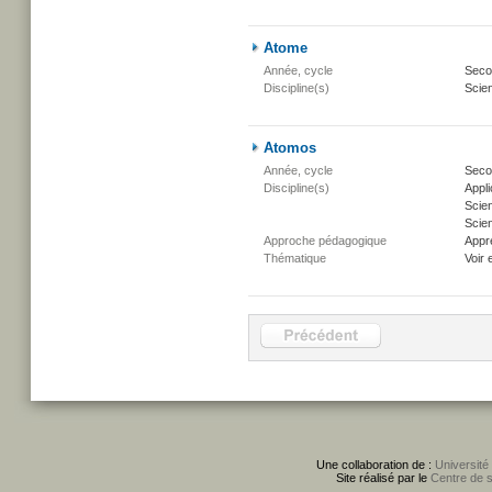
Atome
Année, cycle
Secon
Discipline(s)
Scien
Atomos
Année, cycle
Secon
Discipline(s)
Appli
Scie
Scien
Approche pédagogique
Appr
Thématique
Voir 
Une collaboration de :
Université
Site réalisé par le
Centre de 