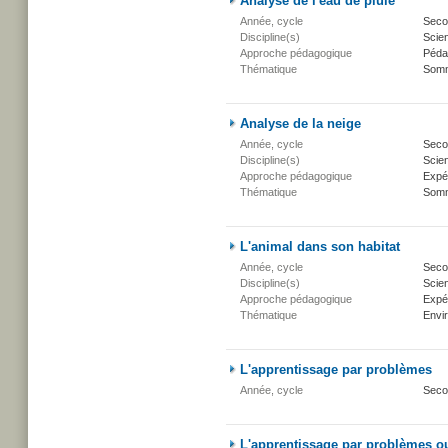
Analyse de l'eau de pluie
Année, cycle
Secon
Discipline(s)
Scien
Approche pédagogique
Péda
Thématique
Somm
Analyse de la neige
Année, cycle
Secon
Discipline(s)
Scien
Approche pédagogique
Expé
Thématique
Somm
L'animal dans son habitat
Année, cycle
Secon
Discipline(s)
Scien
Approche pédagogique
Expé
Thématique
Envi
L'apprentissage par problèmes
Année, cycle
Seco
L'apprentissage par problèmes o