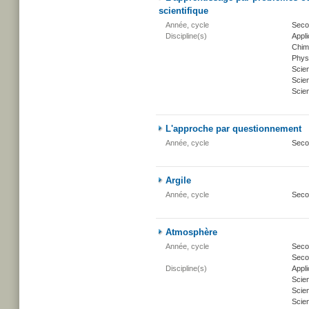
scientifique
Année, cycle
Seco
Discipline(s)
Appli
Chim
Phys
Scie
Scien
Scien
L'approche par questionnement
Année, cycle
Seco
Argile
Année, cycle
Seco
Atmosphère
Année, cycle
Secon
Secon
Discipline(s)
Appli
Scie
Scien
Scien