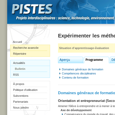
Expérimenter les méth
Accueil
Recherche avancée
Situation d'apprentissage-évaluation
Répertoire
Actualités
Bulletin
Domaines généraux de formation
Compétences disciplinaires
RSS
Contenu de formation
À propos
Politique d'utilisation
Domaines généraux de formati
Subventions
Orientation et entrepreneuriat (Secon
Partenariats
Amener l'élève à entreprendre et à mener à term
Nous joindre
Axe de développement
Connaissance du monde du travail, des r