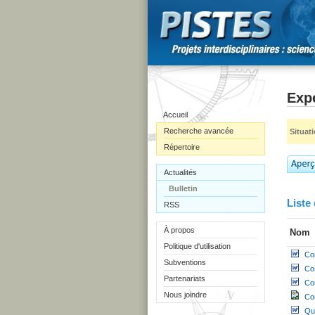
Exp
Accueil
Recherche avancée
Situat
Répertoire
Actualités
Bulletin
Liste 
RSS
À propos
Nom
Politique d'utilisation
Co
Subventions
Co
Partenariats
Co
Nous joindre
Co
Qu