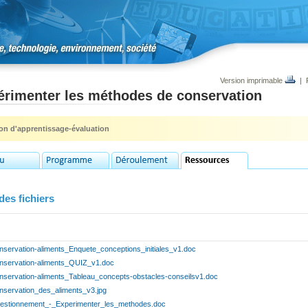
Version imprimable
|
érimenter les méthodes de conservation
ion d'apprentissage-évaluation
des fichiers
nservation-aliments_Enquete_conceptions_initiales_v1.doc
nservation-aliments_QUIZ_v1.doc
nservation-aliments_Tableau_concepts-obstacles-conseilsv1.doc
nservation_des_aliments_v3.jpg
estionnement_-_Experimenter_les_methodes.doc