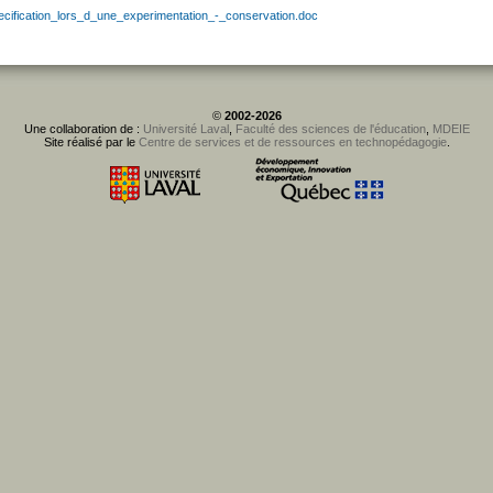
ecification_lors_d_une_experimentation_-_conservation.doc
©
2002-2026
Une collaboration de :
Université Laval
,
Faculté des sciences de l'éducation
,
MDEIE
Site réalisé par le
Centre de services et de ressources en technopédagogie
.