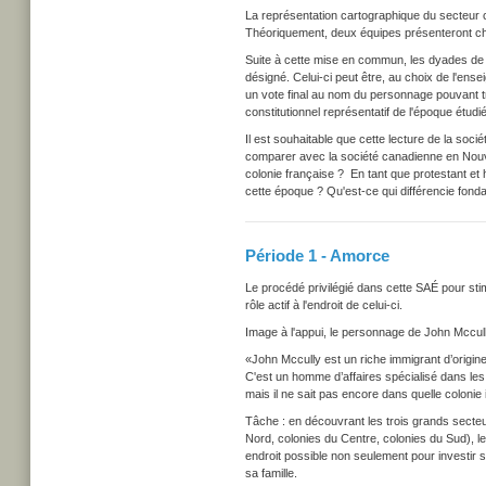
La représentation cartographique du secteur c
Théoriquement, deux équipes présenteront 
Suite à cette mise en commun, les dyades de 
désigné. Celui-ci peut être, au choix de l'ense
un vote final au nom du personnage pouvant t
constitutionnel représentatif de l'époque étudi
Il est souhaitable que cette lecture de la soci
comparer avec la société canadienne en Nouve
colonie française ? En tant que protestant et 
cette époque ? Qu'est-ce qui différencie fond
Période 1 - Amorce
Le procédé privilégié dans cette SAÉ pour stimu
rôle actif à l'endroit de celui-ci.
Image à l'appui, le personnage de John Mccu
«John Mccully est un riche immigrant d’origin
C'est un homme d’affaires spécialisé dans les p
mais il ne sait pas encore dans quelle colonie il
Tâche : en découvrant les trois grands secte
Nord, colonies du Centre, colonies du Sud), le
endroit possible non seulement pour investir
sa famille.