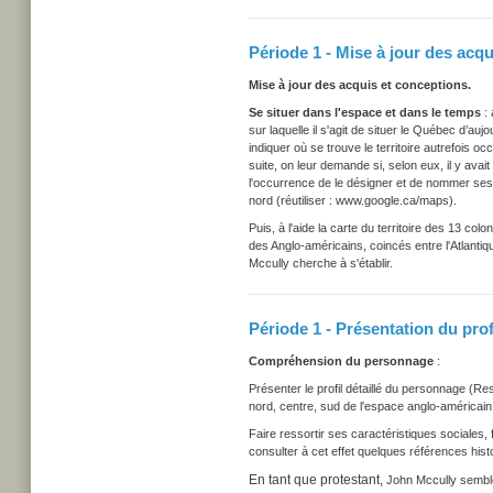
Période 1 - Mise à jour des acq
Mise à jour des acquis et conceptions.
Se situer dans l'espace et dans le temps
: 
sur laquelle il s'agit de situer le Québec d’au
indiquer où se trouve le territoire autrefois 
suite, on leur demande si, selon eux, il y ava
l'occurrence de le désigner et de nommer ses
nord
(réutiliser : www.google.ca/maps).
Puis, à l'aide la carte du territoire des 13 colon
des Anglo-américains, coincés entre l'Atlantiq
Mccully cherche à s'établir.
Période 1 - Présentation du pro
Compréhension du personnage
:
Présenter le profil détaillé du personnage (Re
nord, centre, sud de l'espace anglo-américai
Faire ressortir ses caractéristiques sociales, 
consulter à cet effet quelques références hist
En tant que protestant,
John Mccully semble 