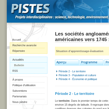
Les sociétés angloamér
américaines vers 1745 :
Accueil
Recherche avancée
Répertoire
Situation d'apprentissage-évaluation
Actualités
Bulletin
RSS
Période 2 - Le territoire
Période 3 - Population et culture
Période 4 - Économie et politique
À propos
Politique d'utilisation
Subventions
Période 2 - Le territoire
Partenariats
Le
territoire
. Dans le premier temps de cette ph
Nous joindre
environ 15 degrés de latitude. Il regroupe do
conifères éparses des colonies du nord aux feu