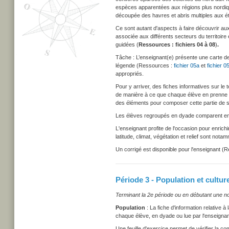
espèces apparentées aux régions plus nordique
découpée des havres et abris multiples aux 
Ce sont autant d'aspects à faire découvrir aux 
associée aux différents secteurs du territoi
guidées (
Ressources : fichiers 04 à 08
)
.
Tâche : L’enseignant(e) présente une carte d
légende (Ressources :
fichier 05a
et
fichier 0
appropriés.
Pour y arriver, des fiches informatives sur le 
de manière à ce que chaque élève en prenne c
des éléments pour composer cette partie de 
Les élèves regroupés en dyade comparent entre
L'enseignant profite de l'occasion pour enrich
latitude, climat, végétation et relief sont not
Un corrigé est disponible pour l'enseignant (
Période 3 - Population et cultur
Terminant la 2e période ou en débutant une no
Population
: La fiche d'information relative 
chaque élève, en dyade ou lue par l'enseignant
Une feuille d'exercice permet de vérifier la 