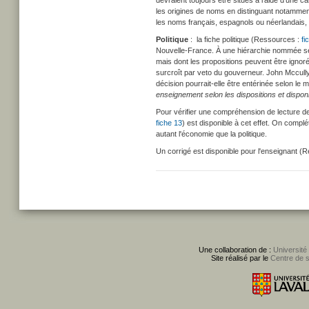
devraient toujours être situés à l'aide d'une 
les origines de noms en distinguant notammen
les noms français, espagnols ou néerlandais, re
Politique
: la fiche politique (Ressources :
fi
Nouvelle-France. À une hiérarchie nommée se
mais dont les propositions peuvent être ignorée
surcroît par veto du gouverneur. John Mccully 
décision pourrait-elle être entérinée selon le 
enseignement selon les dispositions et dispon
Pour vérifier une compréhension de lecture de
fiche 13
)
est disponible à cet effet. On compl
autant l'économie que la politique.
Un corrigé est disponible pour l'enseignant (
Une collaboration de :
Université
Site réalisé par le
Centre de 