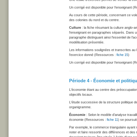
Un corrigé est disponible pour l'enseignant (
Au cours de cette période, concernant ce vole
des colonies du nord et du centre.
Culture
: la fiche résumant la culture anglo-
l'enseignant en paragraphes séparés. Dans une
paragraphe distinguant ainsi l'essentiel de l'
modélisation présentée.
Les informations soulignées et transcrites au
l'exercice donné (Ressources :
fiche 15
)
Un corrigé est disponible pour l'enseignant (
Période 4 - Économie et politiq
L'économie étant au centre des préoccupations
objectifs locaux.
L'étude successive de la structure politique d
organigramme.
Économie
: Selon le modèle d'analyse travaill
économie (Ressources :
fiche 11
) se poursui
Par exemple, le commerce triangulaire ayant 
noter et faire ressortir des différences et d