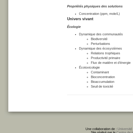
Propriétés physiques des solutions
Concentration (ppm, mole/L)
Univers vivant
Écologie
Dynamique des communautés
Biodiversité
Perturbations
Dynamique des écosystèmes
Relations trophiques
Productivité primaire
Flux de matière et d’énergie
Écotoxicologie
Contaminant
Bioconcentration
Bioaccumulation
Seuil de toxicité
Une collaboration de :
Université
Site réalisé par le
Centre de 