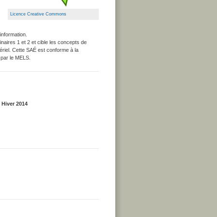
Licence Creative Commons
information.
naires 1 et 2 et cible les concepts de
ériel. Cette SAÉ est conforme à la
 par le MELS.
 Hiver 2014