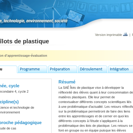
Version imprimable
|
îlots de plastique
ion d'apprentissage-évaluation
Résumé
ée, cycle
La SAÉ Îlots de plastique vise à développer la
econdaire 4, cycle 2
réflexivité des élèves quant à leur consommation de
matières plastiques. Elle leur permet de
cipline(s)
contextualiser différents concepts scientifiques liés
à une problématique d'actualité. Les retours réflexif
cience et technologie de
sur la problématique permettront de faire des liens
'environnement
entre les apprentissages et de cerner en quoi les
différents concepts à l’étude s’appliquent à la
proche pédagogique
problématique des ilots de plastique. Les retours se
tude de cas
font en groupe ou en équipe puisque les élèves