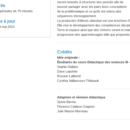
seront amenés à structurer leur pensée afin de
rée
pouvoir partager avec les pairs leurs conceptions
 périodes de 75 minutes
de la problématique et ce qu’ils ont retenu des
séquences d'enseignement.
e à jour
La production d'élèves attendue est une brochure d'
Elle vise le développement des compétences discipli
9 mai 2014
Terre et espace ainsi que des Univers vivant et mat
progression des apprentissages telle que proposée
Crédits
Idée originale :
Étudiants du cours Didactique des sciences III -
Sophie Dallaire
Dave Lapointe
Roxane Laliberté
Cynthia Vaillancourt-Thibeault
Adaption et révision didactique
Sylvie Barma
Florence Cadieux-Gagnon
Julie Massé-Morneau