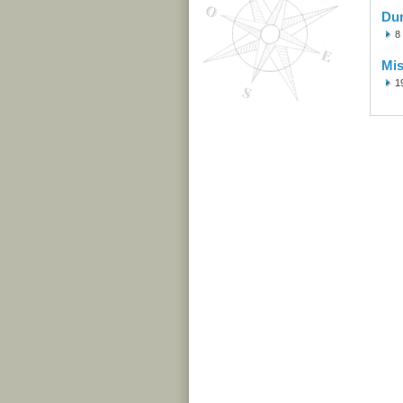
Du
8
Mis
1