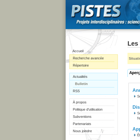
Les 
Accueil
Recherche avancée
Situat
Répertoire
Actualités
Bulletin
Ann
RSS
S
À propos
Dis
Politique d'utilisation
S
Subventions
l
Partenariats
Ap
Nous joindre
É