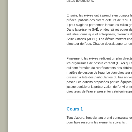
pistes de solutions.
Ensuite, les élèves ont à prendre en compte le
préoccupations des divers acteurs de l’eau. 
Il peut s’agir de personnes issues du milieu
Dans la présente SAÉ, on devrait retrouver da
industrie touristique et entreprises, riverains
Saint-Charles (APEL). Les élèves mettent ensu
directeur de l’eau. Chacun devrait apporter une
Finalement, les élèves rédigent un plan direct
les organismes de bassin versant (OBV) qui s
qui sont formées de représentants des différen
matière de gestion de l’eau. Le plan directeur
dresser la liste des particularités du bassin
poser. Les actions proposées par les équipes d
justice sociale et la préservation de l’enviro
directeurs de l’eau et présenter celui qui res
Cours 1
Tout d’abord, l’enseignant prend connaissance 
pour faire ressortir les éléments suivants :