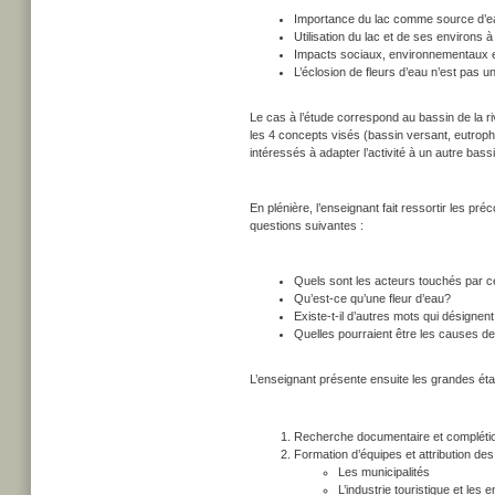
Importance du lac comme source d’e
Utilisation du lac et de ses environs à
Impacts sociaux, environnementaux 
L’éclosion de fleurs d’eau n’est pas 
Le cas à l’étude correspond au bassin de la ri
les 4 concepts visés (bassin versant, eutroph
intéressés à adapter l’activité à un autre bass
En plénière, l’enseignant fait ressortir les préc
questions suivantes :
Quels sont les acteurs touchés par c
Qu’est-ce qu’une fleur d’eau?
Existe-t-il d’autres mots qui désignent
Quelles pourraient être les causes de
L’enseignant présente ensuite les grandes éta
Recherche documentaire et complétion 
Formation d’équipes et attribution des
Les municipalités
L’industrie touristique et les 