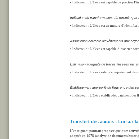
• Indicateur : L’élève est capable de préciser l’in
Indication de transformations du territoire par 
• Indicateur : L’élève est en mesure d’identifier
Association correcte d’événements aux organisa
• Indicateur : L’élève est capable d’associer cor
Estimation adéquate de traces laissées par une 
• Indicateur : L’élève estime adéquatement des tra
Établissement approprié de liens entre des car
• Indicateur : L’élève établit adéquatement des li
Transfert des acquis : Loi sur l
L’enseignant pourrait proposer quelques activités
adoptée en 1978 (analyse de documents historiq