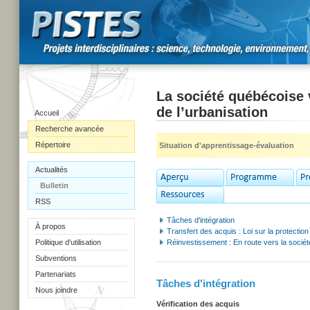
La société québécoise 
de l’urbanisation
Accueil
Recherche avancée
Répertoire
Situation d'apprentissage-évaluation
Actualités
Bulletin
RSS
Tâches d'intégration
À propos
Transfert des acquis : Loi sur la protection
Politique d'utilisation
Réinvestissement : En route vers la socié
Subventions
Partenariats
Tâches d'intégration
Nous joindre
Vérification des acquis