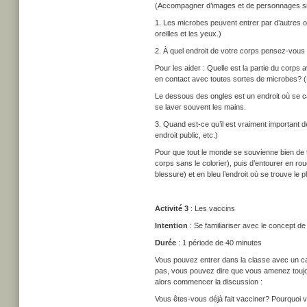
(Accompagner d’images et de personnages si
1. Les microbes peuvent entrer par d’autres 
oreilles et les yeux.)
2. À quel endroit de votre corps pensez-vous q
Pour les aider : Quelle est la partie du corps
en contact avec toutes sortes de microbes? 
Le dessous des ongles est un endroit où se ca
se laver souvent les mains.
3. Quand est-ce qu’il est vraiment important d
endroit public, etc.)
Pour que tout le monde se souvienne bien de 
corps sans le colorier), puis d’entourer en ro
blessure) et en bleu l’endroit où se trouve le 
Activité 3
: Les vaccins
Intention
: Se familiariser avec le concept de
Durée
: 1 période de 40 minutes
Vous pouvez entrer dans la classe avec un car
pas, vous pouvez dire que vous amenez toujou
alors commencer la discussion :
Vous êtes-vous déjà fait vacciner? Pourquoi 