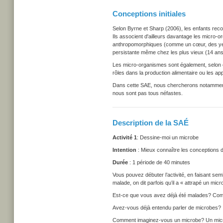
Conceptions initiales
Selon Byrne et Sharp (2006), les enfants reco
Ils associent d'ailleurs davantage les micro-
anthropomorphiques (comme un cœur, des yeux,
persistante même chez les plus vieux (14 ans),
Les micro-organismes sont également, selon 
rôles dans la production alimentaire ou les a
Dans cette SAE, nous chercherons notamment à 
nous sont pas tous néfastes.
Description de la SAÉ
Activité 1
: Dessine-moi un microbe
Intention
: Mieux connaître les conceptions d
Durée
: 1 période de 40 minutes
Vous pouvez débuter l’activité, en faisant sem
malade, on dit parfois qu’il a « attrapé un m
Est-ce que vous avez déjà été malades? Co
Avez-vous déjà entendu parler de microbes?
Comment imaginez-vous un microbe? Un mi