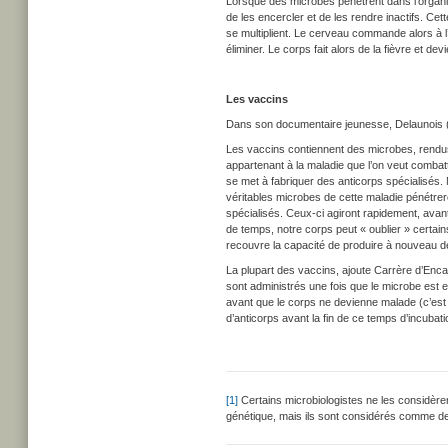
Lorsque des microbes pénètrent dans l’organis
de les encercler et de les rendre inactifs. Cet
se multiplient. Le cerveau commande alors à l
éliminer. Le corps fait alors de la fièvre et dev
Les vaccins
Dans son documentaire jeunesse, Delaunois (
Les vaccins contiennent des microbes, rendus 
appartenant à la maladie que l’on veut combat
se met à fabriquer des anticorps spécialisés.
véritables microbes de cette maladie pénétrer
spécialisés. Ceux-ci agiront rapidement, ava
de temps, notre corps peut « oublier » certains
recouvre la capacité de produire à nouveau des
La plupart des vaccins, ajoute Carrère d’Enca
sont administrés une fois que le microbe est 
avant que le corps ne devienne malade (c’est 
d’anticorps avant la fin de ce temps d’incubati
[1]
Certains microbiologistes ne les considère
génétique, mais ils sont considérés comme d