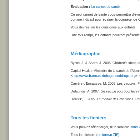
Évaluation :
Le carnet de santé
Ce petit carnet de santé vous permettra d’éva
comme indicatif pour évaluer la compétence
C
Vous devrez lire les consignes aux enfants.
Une fois rempli, les enfants pourront présenter
Médiagraphie
Byrne, J. & Sharp, J. 2006. Children’s ideas
Capital Health, Ministère de la santé de l'Albe
<
http://www.francais.dobugsneeddrugs.org
>. 
Carrère d’Encausse, M. 2005.
Les vaccins
. 
Delaunois, A. 2007.
Un vaccin pourquoi faire?
Herrick, J. 2005.
Le monde des microbes
. Pa
Tous les fichiers
Vous pouvez télécharger, d’un seul clic,
tous l
Tous les fichiers (
en format ZIP
)