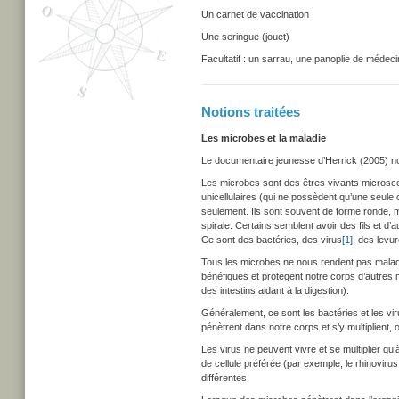
Un carnet de vaccination
Une seringue (jouet)
Facultatif : un sarrau, une panoplie de médeci
Notions traitées
Les microbes et la maladie
Le documentaire jeunesse d’Herrick (2005) no
Les microbes sont des êtres vivants microscopiqu
unicellulaires (qui ne possèdent qu’une seule c
seulement. Ils sont souvent de forme ronde, m
spirale. Certains semblent avoir des fils et d
Ce sont des bactéries, des virus
[1]
, des levu
Tous les microbes ne nous rendent pas malade
bénéfiques et protègent notre corps d’autre
des intestins aidant à la digestion).
Généralement, ce sont les bactéries et les v
pénètrent dans notre corps et s’y multiplient, 
Les virus ne peuvent vivre et se multiplier qu’à
de cellule préférée (par exemple, le rhinoviru
différentes.