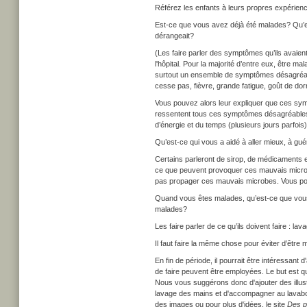
Référez les enfants à leurs propres expérien
Est-ce que vous avez déjà été malades? Qu’
dérangeait?
(Les faire parler des symptômes qu’ils avaient
l'hôpital. Pour la majorité d’entre eux, être m
surtout un ensemble de symptômes désagréable
cesse pas, fièvre, grande fatigue, goût de dorm
Vous pouvez alors leur expliquer que ces symp
ressentent tous ces symptômes désagréables,
d’énergie et du temps (plusieurs jours parfois
Qu’est-ce qui vous a aidé à aller mieux, à gué
Certains parleront de sirop, de médicaments et
ce que peuvent provoquer ces mauvais microbes
pas propager ces mauvais microbes. Vous pouv
Quand vous êtes malades, qu’est-ce que vous
malades?
Les faire parler de ce qu’ils doivent faire : 
Il faut faire la même chose pour éviter d’êtr
En fin de période, il pourrait être intéressan
de faire peuvent être employées. Le but est q
Nous vous suggérons donc d'ajouter des illus
lavage des mains et d'accompagner au lavabo l
des images ou pour plus d'idées, le site
Des p