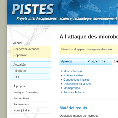
À l'attaque des microb
Accueil
Recherche avancée
Situation d'apprentissage-évaluation
Répertoire
Actualités
Bulletin
Matériel requis
Notions traitées
RSS
Conceptions initiales
Description de la SAÉ
À propos
Médiagraphie
Politique d'utilisation
Tous les fichiers
Subventions
Partenariats
Matériel requis
Nous joindre
Quelques images de microbes