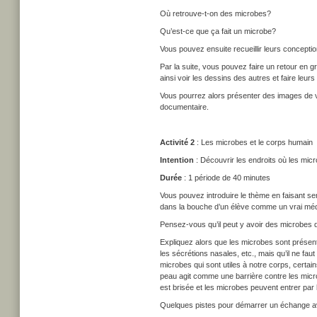
Où retrouve-t-on des microbes?
Qu’est-ce que ça fait un microbe?
Vous pouvez ensuite recueillir leurs concepti
Par la suite, vous pouvez faire un retour en g
ainsi voir les dessins des autres et faire le
Vous pourrez alors présenter des images de v
documentaire.
Activité 2
: Les microbes et le corps humain
Intention
: Découvrir les endroits où les mic
Durée
: 1 période de 40 minutes
Vous pouvez introduire le thème en faisant s
dans la bouche d’un élève comme un vrai méd
Pensez-vous qu’il peut y avoir des microbes
Expliquez alors que les microbes sont présents p
les sécrétions nasales, etc., mais qu’il ne fau
microbes qui sont utiles à notre corps, certa
peau agit comme une barrière contre les micr
est brisée et les microbes peuvent entrer par
Quelques pistes pour démarrer un échange av