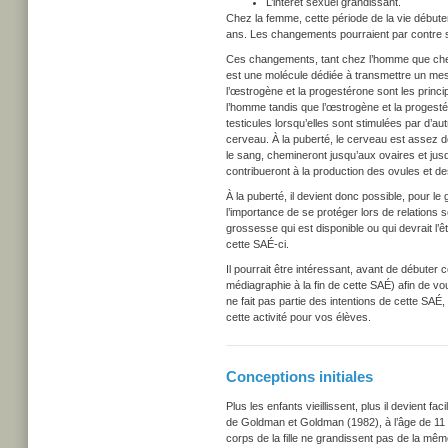
L’intérêt sexuel grandissant.
Chez la femme, cette période de la vie débuter
ans. Les changements pourraient par contre s
Ces changements, tant chez l’homme que che
est une molécule dédiée à transmettre un mess
l’œstrogène et la progestérone sont les princ
l’homme tandis que l’œstrogène et la progesté
testicules lorsqu’elles sont stimulées par d’au
cerveau. À la puberté, le cerveau est assez
le sang, chemineront jusqu’aux ovaires et jus
contribueront à la production des ovules et des
À la puberté, il devient donc possible, pour le 
l’importance de se protéger lors de relations 
grossesse qui est disponible ou qui devrait l’
cette SAÉ-ci.
Il pourrait être intéressant, avant de débuter
médiagraphie à la fin de cette SAÉ) afin de vo
ne fait pas partie des intentions de cette SAÉ
cette activité pour vos élèves.
Conceptions initiales
Plus les enfants vieillissent, plus il devient f
de Goldman et Goldman (1982), à l’âge de 11 an
corps de la fille ne grandissent pas de la mêm