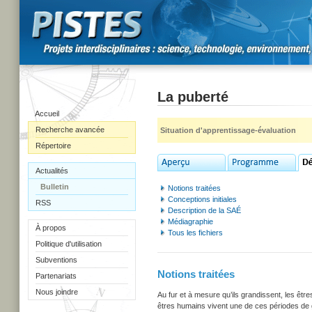
La puberté
Accueil
Recherche avancée
Situation d'apprentissage-évaluation
Répertoire
Actualités
Bulletin
Notions traitées
Conceptions initiales
RSS
Description de la SAÉ
Médiagraphie
À propos
Tous les fichiers
Politique d'utilisation
Subventions
Notions traitées
Partenariats
Nous joindre
Au fur et à mesure qu’ils grandissent, les ê
êtres humains vivent une de ces périodes de 