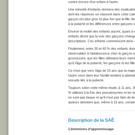
contre encore d’un enfant à l’autre.
Une minorité d’enfants donnera des explicatio
dont les réponses se classent dans cette caté
garçon est plus gros et plus fort que la fille. 
à la puberté et les différences entre garçons e
Environ la moitié des enfants auront, quant à
enfants diront que la voix des garçons change
descriptions. Ces enfants commencent donc à 
Finalement, entre 30 et 40 % des enfants donn
observables à l’adolescence chez le garçon et l
grossissent, que les filles débutent leurs men
qu’à l’âge de la puberté, les garçons et les fi
Ce n’est que vers l’âge de 15 ans que la majo
l’autre sexe dans leur famille tendent à attein
sexuels liés à la puberté.
Toujours selon cette même étude, à 11 ans, 
% utilisent à la fois des pseudonymes et les te
ne sont pas beaux et qu’il n’est pas bien de l
auteurs dénotent que, même à 15 ans, certains
Description de la SAÉ
1.
Intentions d’apprentissage