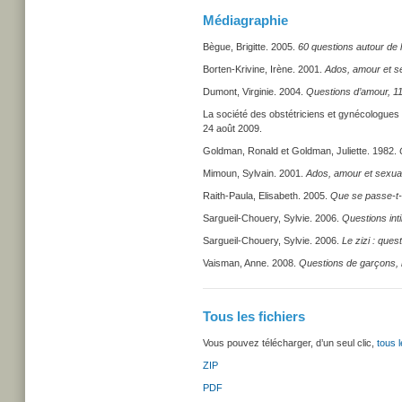
Médiagraphie
Bègue, Brigitte. 2005.
60 questions autour de 
Borten-Krivine, Irène. 2001.
Ados, amour et sex
Dumont, Virginie. 2004.
Questions d’amour, 1
La société des obstétriciens et gynécologue
24 août 2009.
Goldman, Ronald et Goldman, Juliette. 1982.
Mimoun, Sylvain. 2001.
Ados, amour et sexual
Raith-Paula, Elisabeth. 2005.
Que se passe-t-
Sargueil-Chouery, Sylvie. 2006.
Questions inti
Sargueil-Chouery, Sylvie. 2006.
Le zizi : ques
Vaisman, Anne. 2008.
Questions de garçons, le
Tous les fichiers
Vous pouvez télécharger, d’un seul clic,
tous l
ZIP
PDF