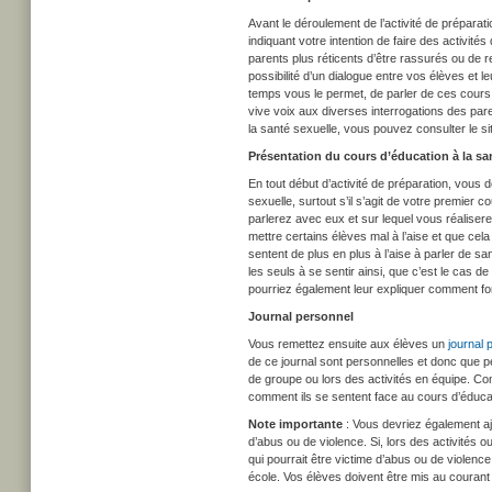
Avant le déroulement de l’activité de préparatio
indiquant votre intention de faire des activit
parents plus réticents d’être rassurés ou de re
possibilité d’un dialogue entre vos élèves et l
temps vous le permet, de parler de ces cours l
vive voix aux diverses interrogations des par
la santé sexuelle, vous pouvez consulter le s
Présentation du cours d’éducation à la sa
En tout début d’activité de préparation, vous 
sexuelle, surtout s’il s’agit de votre premier
parlerez avec eux et sur lequel vous réaliserez
mettre certains élèves mal à l’aise et que cela
sentent de plus en plus à l’aise à parler de s
les seuls à se sentir ainsi, que c’est le cas 
pourriez également leur expliquer comment fon
Journal personnel
Vous remettez ensuite aux élèves un
journal 
de ce journal sont personnelles et donc que pe
de groupe ou lors des activités en équipe. Com
comment ils se sentent face au cours d’éducat
Note importante
: Vous devriez également ajo
d’abus ou de violence. Si, lors des activités o
qui pourrait être victime d’abus ou de violenc
école. Vos élèves doivent être mis au courant d