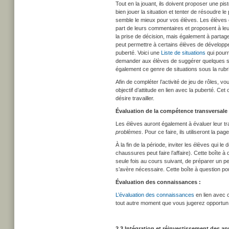
Tout en la jouant, ils doivent proposer une pist
bien jouer la situation et tenter de résoudre 
semble le mieux pour vos élèves. Les élèves on
part de leurs commentaires et proposent à leur
la prise de décision, mais également à partage
peut permettre à certains élèves de développer
puberté. Voici une
Liste de situations
qui pourr
demander aux élèves de suggérer quelques sit
également ce genre de situations sous la rub
Afin de compléter l’activité de jeu de rôles, 
objectif d’attitude en lien avec la puberté. Ce
désire travailler.
Évaluation de la compétence transversale 
Les élèves auront également à évaluer leur tra
problèmes
. Pour ce faire, ils utiliseront la pa
À la fin de la période, inviter les élèves qui 
chaussures peut faire l’affaire). Cette boîte
seule fois au cours suivant, de préparer un p
s’avère nécessaire. Cette boîte à question p
Évaluation des connaissances :
L’évaluation des connaissances
en lien avec 
tout autre moment que vous jugerez opportun
2.3 Intégration et réinvestissement des a