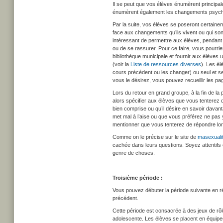
Il se peut que vos élèves énumèrent principal
énumèrent également les changements psych
Par la suite, vos élèves se poseront certain
face aux changements qu’ils vivent ou qui sont
intéressant de permettre aux élèves, pendant
ou de se rassurer. Pour ce faire, vous pourrie
bibliothèque municipale et fournir aux élèves u
(voir la
Liste de ressources diverses
). Les é
cours précédent ou les changer) ou seul et se
vous le désirez, vous pouvez recueillir les page
Lors du retour en grand groupe, à la fin de la pé
alors spécifier aux élèves que vous tenterez 
bien comprise ou qu’il désire en savoir davant
met mal à l’aise ou que vous préférez ne pas 
mentionner que vous tenterez de répondre lor
Comme on le précise sur le site de
masexuali
cachée dans leurs questions. Soyez attentifs 
genre de choses.
Troisième période :
Vous pouvez débuter la période suivante en 
précédent.
Cette période est consacrée à des jeux de rôle
adolescente. Les élèves se placent en équipes 