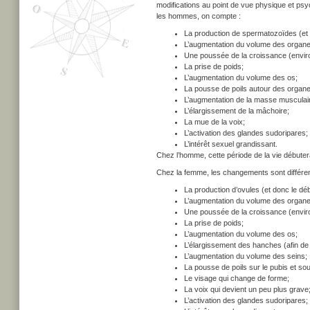
modifications au point de vue physique et ps
les hommes, on compte :
La production de spermatozoïdes (et d
L’augmentation du volume des organe
Une poussée de la croissance (envir
La prise de poids;
L’augmentation du volume des os;
La pousse de poils autour des organes 
L’augmentation de la masse musculaire
L’élargissement de la mâchoire;
La mue de la voix;
L’activation des glandes sudoripares;
L’intérêt sexuel grandissant.
Chez l’homme, cette période de la vie débuter
Chez la femme, les changements sont différen
La production d’ovules (et donc le déb
L’augmentation du volume des organe
Une poussée de la croissance (envir
La prise de poids;
L’augmentation du volume des os;
L’élargissement des hanches (afin d
L’augmentation du volume des seins;
La pousse de poils sur le pubis et sou
Le visage qui change de forme;
La voix qui devient un peu plus grave
L’activation des glandes sudoripares;