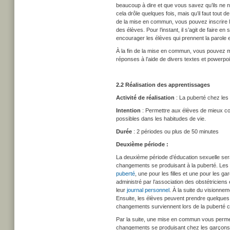
beaucoup à dire et que vous savez qu’ils ne nu
cela drôle quelques fois, mais qu’il faut tout 
de la mise en commun, vous pouvez inscrire 
des élèves. Pour l’instant, il s’agit de faire e
encourager les élèves qui prennent la parole 
À la fin de la mise en commun, vous pouvez men
réponses à l’aide de divers textes et powerpoi
2.2 Réalisation des apprentissages
Activité de réalisation
: La puberté chez les 
Intention
: Permettre aux élèves de mieux co
possibles dans les habitudes de vie.
Durée
: 2 périodes ou plus de 50 minutes
Deuxième période :
La deuxième période d’éducation sexuelle sera
changements se produisant à la puberté. Les
puberté
, une pour les filles et une pour les 
administré par l’association des obstétricien
leur
journal personnel
. À la suite du visionne
Ensuite, les élèves peuvent prendre quelques
changements surviennent lors de la puberté ch
Par la suite, une mise en commun vous permet
changements se produisant chez les garçons et 