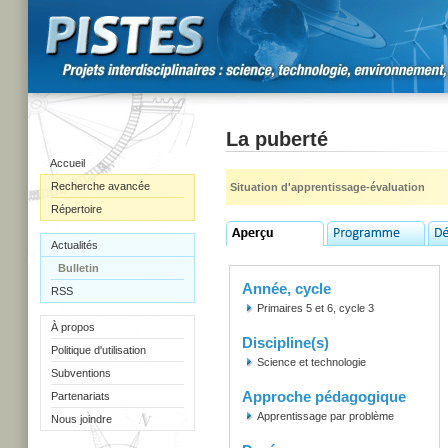
La puberté
Accueil
Recherche avancée
Situation d'apprentissage-évaluation
Répertoire
Actualités
Bulletin
Année, cycle
RSS
Primaires 5 et 6, cycle 3
À propos
Discipline(s)
Politique d'utilisation
Science et technologie
Subventions
Approche pédagogique
Partenariats
Apprentissage par problème
Nous joindre