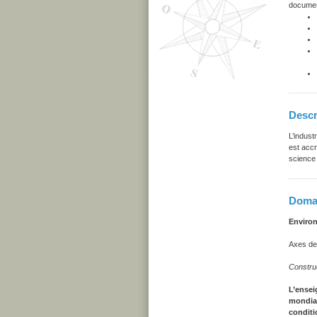
document
Descr
L’indust
est accr
science 
Domai
Enviro
Axes de
Constru
L’ensei
mondial
conditi