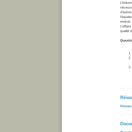
L’indust
nécessai
d’autres
l’équati
endroit.
L’affair
qualité 
Questio
Résea
Réseau 
Docum