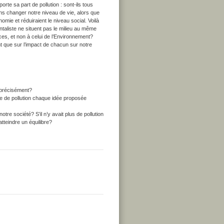
orte sa part de pollution : sont-ils tous
ns changer notre niveau de vie, alors que
omie et réduiraient le niveau social. Voilà
taliste ne situent pas le milieu au même
ces, et non à celui de l’Environnement?
nt que sur l’impact de chacun sur notre
s précisément?
nre de pollution chaque idée proposée
tre société? S’il n’y avait plus de pollution
tteindre un équilibre?