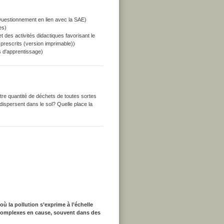
uestionnement en lien avec la SAE)
es)
 des activités didactiques favorisant le
prescrits (version imprimable))
s d'apprentissage)
tre quantité de déchets de toutes sortes
dispersent dans le sol? Quelle place la
ù la pollution s’exprime à l’échelle
t complexes en cause, souvent dans des