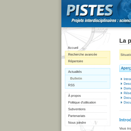
La p
Accueil
Recherche avancée
Situat
Répertoire
Actualités
Bulletin
Intro
Descr
RSS
Doma
Rése
À propos
Docu
Politique d'utilisation
Docu
Subventions
Partenariats
Intro
Nous joindre
Vous tro