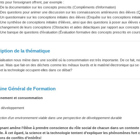
s pour l’enseignant offrent, par exemple :
De la documentation sur les concepts prescrits (Compléments d’information)
Des questions pour animer une discussion sur les connaissances antérieures des élèves (Q
Un questionnaire sur les conceptions initiales des élèves (Enquête sur les conceptions initial
Une synthèse de conceptions initiales d’élèves, ainsi que des questions à poser aux élèves et
changement de leurs conceptions (Obstacles et aides didactiques par rapport aux concepts 
Une banque de questions d’évaluation (Évaluation formative des concepts prescrits en cour
iption de la thématique
rialisation nous mène dans une société où la consommation est très importante. De ce fait, no
ue. Mais que fait-on des déchets comme les métaux lourds et le matériel électronique qui se 
et la technologie occupent-elles dans ce débat?
ne Général de Formation
nnement et consommation
 développement
ction d’un environnement viable dans une perspective de développement durable
gnant amène l’élève à prendre conscience du rôle social de chacun dans un contexte o
e. À cet égard, la science et la technologie tentent d’expliquer les phénomènes for
ons de conflits d’intérêts!