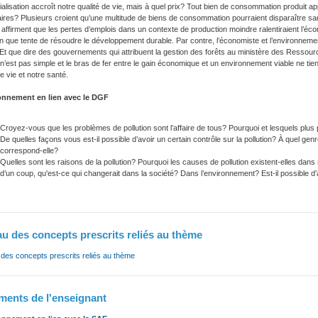
rialisation accroît notre qualité de vie, mais à quel prix? Tout bien de consommation produit app
res? Plusieurs croient qu’une multitude de biens de consommation pourraient disparaître sa
 affirment que les pertes d’emplois dans un contexte de production moindre ralentiraient l’écon
on que tente de résoudre le développement durable. Par contre, l’économiste et l’environnemen
 Et que dire des gouvernements qui attribuent la gestion des forêts au ministère des Ressour
e n’est pas simple et le bras de fer entre le gain économique et un environnement viable ne tie
de vie et notre santé.
nnement en lien avec le DGF
Croyez-vous que les problèmes de pollution sont l’affaire de tous? Pourquoi et lesquels plu
De quelles façons vous est-il possible d’avoir un certain contrôle sur la pollution? À quel ge
correspond-elle?
Quelles sont les raisons de la pollution? Pourquoi les causes de pollution existent-elles dans no
d’un coup, qu'est-ce qui changerait dans la société? Dans l’environnement? Est-il possible d’a
u des concepts prescrits reliés au thème
des concepts prescrits reliés au thème
ents de l'enseignant