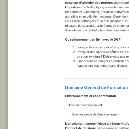
convient d’aborder des notions technosc
La pratique d’activité physique mérite une mis
ressourçant. Cependant, certaines activités né
au rafting et au vélo de montagne. Cependant,
cours d’eau étranger causent la maladie et la 
tributaire de la latitude, aide à prévoir et comp
d’un site en vue de l’adoption d’un comporteme
Questionnement en lien avec le DGF
Lorsque l’on dit de quelqu’un qu’il es
Pratiquer des sports extrêmes veut-il
un sport extrême? Diriez-vous que ma
Quels sont les dangers à pratiquer de
risques lors d’aventure dans d’autre
Domaine Général de Formation
Environnement et consommation
Axes de développement
Connaissance de l’environnement
L’enseignant amène l’élève à découvrir div
l’impact de l’histoire géologique et l’influe