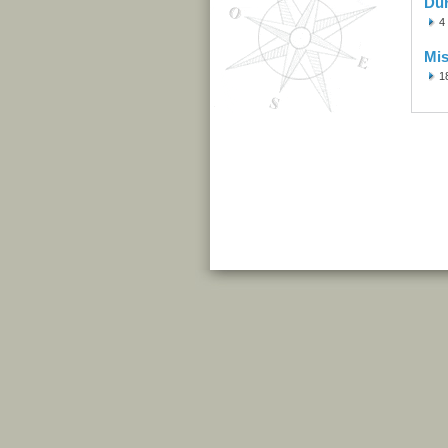
Du
4
Mis
1