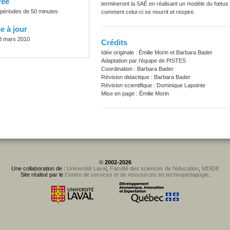
rée
termineront la SAÉ en réalisant un modèle du fœtus d
 périodes de 50 minutes
comment celui-ci se nourrit et respire.
e à jour
8 mars 2010
Crédits
Idée originale : Émilie Morin et Barbara Bader
Adaptation par l’équipe de PISTES
Coordination : Barbara Bader
Révision didactique : Barbara Bader
Révision scientifique : Dominique Lapointe
Mise en page : Émilie Morin
©
2002-2026
Une collaboration de :
Université Laval
,
Faculté des sciences de l'éducation
,
MDEIE
Site réalisé par le
Centre de services et de ressources en technopédagogie
.