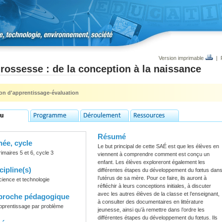
Version imprimable
|
rossesse : de la conception à la naissance
ion d'apprentissage-évaluation
Résumé
ée, cycle
Le but principal de cette SAÉ est que les élèves en
rimaires 5 et 6, cycle 3
viennent à comprendre comment est conçu un
enfant. Les élèves exploreront également les
cipline(s)
différentes étapes du développement du fœtus dan
l’utérus de sa mère. Pour ce faire, ils auront à
cience et technologie
réfléchir à leurs conceptions initiales, à discuter
avec les autres élèves de la classe et l’enseignant,
proche pédagogique
à consulter des documentaires en littérature
pprentissage par problème
jeunesse, ainsi qu’à remettre dans l’ordre les
différentes étapes du développement du fœtus. Ils