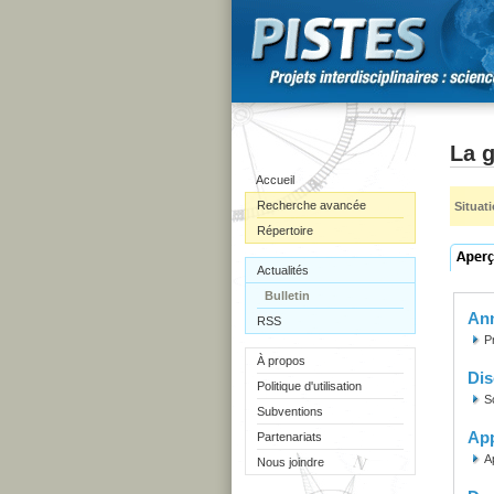
La g
Accueil
Recherche avancée
Situat
Répertoire
Actualités
Bulletin
Ann
RSS
P
À propos
Dis
Politique d'utilisation
S
Subventions
Ap
Partenariats
A
Nous joindre