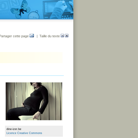
Partager cette page
| Taille du texte
s
dine-izer.be
Licence Creative Commons