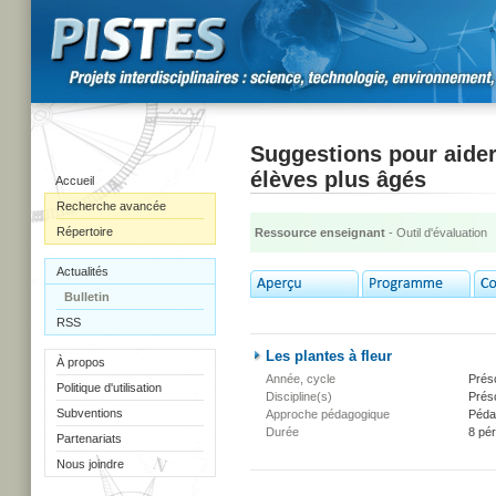
Suggestions pour aider 
élèves plus âgés
Accueil
Recherche avancée
Répertoire
Ressource enseignant
- Outil d'évaluation
Actualités
Bulletin
RSS
Les plantes à fleur
À propos
Année, cycle
Présc
Politique d'utilisation
Discipline(s)
Présc
Subventions
Approche pédagogique
Péda
Durée
8 pé
Partenariats
Nous joindre