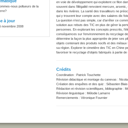
ématique
en voie de développement qui exploitent ce filon da
ommes-nous pollueurs de la
souvent dans l’illégalité renvoient mercure, arsenic
erre?
dans les rivières. La santé des travailleurs ne pr
qui y trouvent leur compte avec des salaires dix foi
e à jour
La question n’est pas simple, car d’arrêter ce com
solution aux rebuts des TIC en plus de gérer la pert
6 novembre 2008
personnes. En explorant les concepts prescrits, l’él
conséquences sur l’environnement du recyclage des 
détermine la façon la plus appropriée de jeter ses pi
objets contenant des produits nocifs et des métaux 
sa région. Explorer le cimetière des TIC en Chine 
favoriser le recyclage d’objets fabriqués à partie d
Crédits
Coordination : Patrick Touchette
Révision didactique et montage du canevas : Nicola
Création des enquêtes et des quiz : Sébastien Blais
Rédaction et révision scientifiques, bibliographie :
Révision linguistique : Mélodie Lamarre
Remerciements : Véronique Fournier