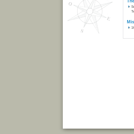
Th
S
T
Mis
1