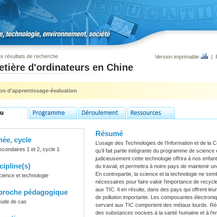
x résultats de recherche
Version imprimable
|
tière d'ordinateurs en Chine
ion d'apprentissage-évaluation
Résumé
ée, cycle
L’usage des Technologies de l’Information et de la
econdaires 1 et 2, cycle 1
qu’il fait partie intégrante du programme de science 
judicieusement cette technologie offrira à nos enfa
cipline(s)
du travail, et permettra à notre pays de maintenir u
En contrepartie, la science et la technologie ne sembl
cience et technologie
nécessaires pour faire valoir l’importance de recy
aux TIC. Il en résulte, dans des pays qui offrent l
proche pédagogique
de pollution importante. Les composantes électroniq
tude de cas
servant aux TIC comportent des métaux lourds. Récu
des substances nocives à la santé humaine et à l’