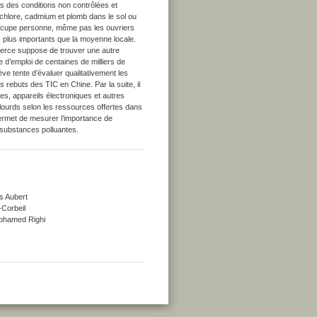
ns des conditions non contrôlées et
, chlore, cadmium et plomb dans le sol ou
éoccupe personne, même pas les ouvriers
s plus importants que la moyenne locale.
merce suppose de trouver une autre
e d’emploi de centaines de milliers de
ève tente d’évaluer qualitativement les
rebuts des TIC en Chine. Par la suite, il
les, appareils électroniques et autres
lourds selon les ressources offertes dans
permet de mesurer l’importance de
e substances polluantes.
s Aubert
-Corbeil
 Mohamed Righi