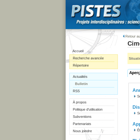
Retour au
Cime
Accueil
Recherche avancée
Situat
Répertoire
Actualités
Bulletin
Ann
RSS
S
À propos
Dis
Politique d'utilisation
S
Subventions
Ap
Partenariats
É
Nous joindre