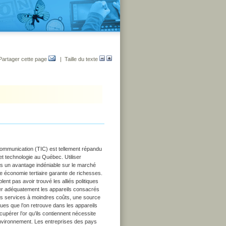
Partager cette page
| Taille du texte
 Communication (TIC) est tellement répandu
et technologie au Québec. Utiliser
nts un avantage indéniable sur le marché
ne économie tertiaire garante de richesses.
ent pas avoir trouvé les alliés politiques
cler adéquatement les appareils consacrés
eurs services à moindres coûts, une source
ues que l’on retrouve dans les appareils
pérer l’or qu’ils contiennent nécessite
environnement. Les entreprises des pays