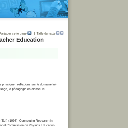
Partager cette page
| Taille du texte
eacher Education
 physique : réflexions sur le domaine lui-
sage, la pédagogie en classe, le
 (Éd.) (1998). Connecting Research in
tional Commission on Physics Education.