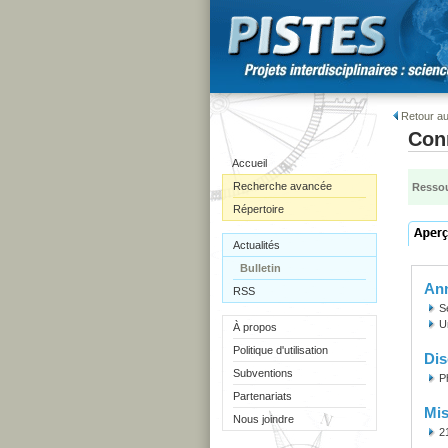
Retour au
Con
Accueil
Recherche avancée
Ressou
Répertoire
Actualités
Bulletin
Ann
RSS
S
U
À propos
Politique d'utilisation
Dis
Subventions
P
Partenariats
Mis
Nous joindre
2