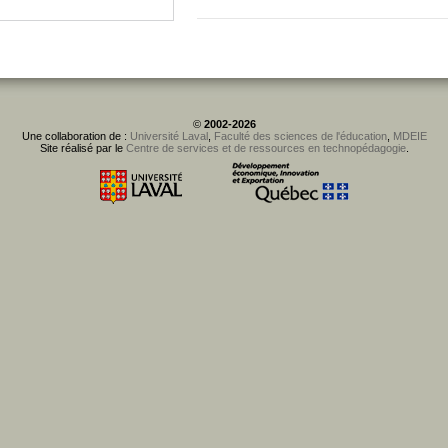
©
2002-2026
Une collaboration de :
Université Laval
,
Faculté des sciences de l'éducation
,
MDEIE
Site réalisé par le
Centre de services et de ressources en technopédagogie
.