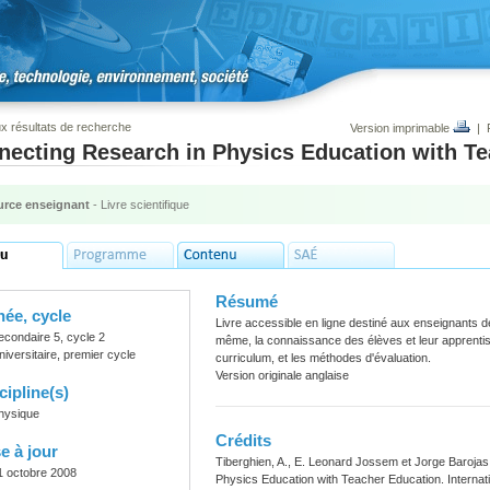
x résultats de recherche
Version imprimable
|
necting Research in Physics Education with T
rce enseignant
- Livre scientifique
Résumé
ée, cycle
Livre accessible en ligne destiné aux enseignants de
econdaire 5, cycle 2
même, la connaissance des élèves et leur apprentis
niversitaire, premier cycle
curriculum, et les méthodes d'évaluation.
Version originale anglaise
cipline(s)
hysique
Crédits
e à jour
Tiberghien, A., E. Leonard Jossem et Jorge Barojas
1 octobre 2008
Physics Education with Teacher Education. Interna