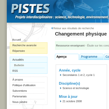
Retour aux résultats de recherche
Changement physique
Accueil
Recherche avancée
Ressource enseignant
- Étude sur les con
Répertoire
Actualités
Bulletin
Année, cycle
RSS
Secondaires 1 et 2, cycle 1
À propos
Discipline(s)
Politique d'utilisation
Science et technologie
Subventions
Mise à jour
Partenariats
21 octobre 2008
Nous joindre