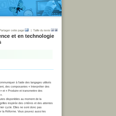
Partager cette page
| Taille du texte
ence et en technologie
s
ommuniquer à l’aide des langages utilisés
rement, des composantes
« Interpréter des
» et
« Produire et transmettre des
 ».
outes disponibles au moment de la
lles inspirée des critères et des attentes
ier cycle. Elles ne sont donc pas
iser la Réforme. Vous pouvez aussi les