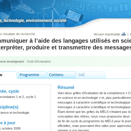
x résultats de recherche
Version imprimable
|
uniquer à l’aide des langages utilisés en sci
terpréter, produire et transmettre des message
rce enseignant
- Outil d'évaluation
Résumé
ée, cycle
Voici deux grilles d’évaluation de la compétence
« C
econdaires 1 et 2, cycle 1
en science et en technologie » et, plus particuliè
messages à caractère scientifique et technologique 
cipline(s)
messages à caractère scientifique et technologique
Étant donné que les grilles du MÉLS n’étaient pas t
cience et technologie
conception des nôtres, nous vous proposons deux gri
de fin de cycle du programme du MÉLS pour le prem
e à jour
officielles, mais pourraient être utiles pour apprivo
1 octobre 2008
adapter à vos besoins.