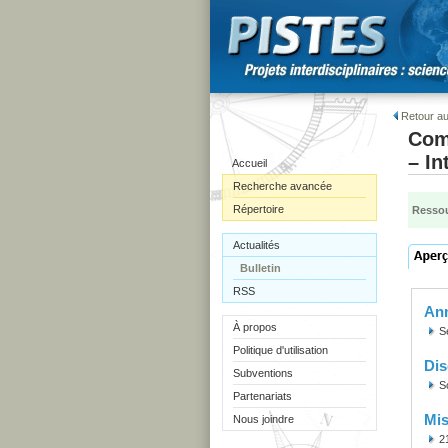
Retour au
Comm
– In
Accueil
Recherche avancée
Répertoire
Ressou
Actualités
Bulletin
RSS
Ann
À propos
S
Politique d'utilisation
Dis
Subventions
S
Partenariats
Mis
Nous joindre
2