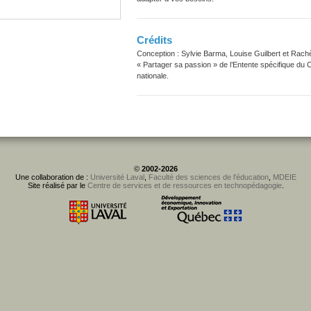
Crédits
Conception : Sylvie Barma, Louise Guilbert et Rachè
« Partager sa passion » de l’Entente spécifique du C
nationale.
©
2002-2026
Une collaboration de :
Université Laval
,
Faculté des sciences de l'éducation
,
MDEIE
Site réalisé par le
Centre de services et de ressources en technopédagogie
.