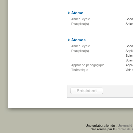
Atome
Année, cycle
Secon
Discipline(s)
Scien
Atomos
Année, cycle
Secon
Discipline(s)
Appli
Scie
Scien
Approche pédagogique
Appr
Thématique
Voir 
Une collaboration de :
Université
Site réalisé par le
Centre de 