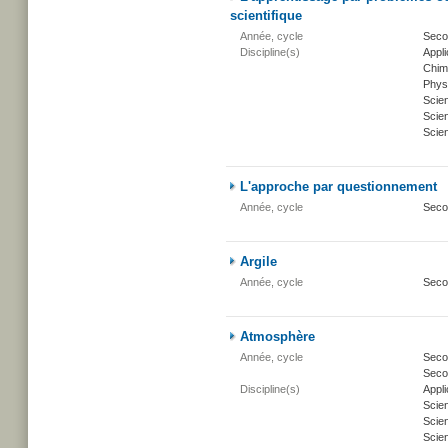
scientifique
Année, cycle
Seco
Discipline(s)
Appli
Chim
Phys
Scie
Scien
Scien
L'approche par questionnement
Année, cycle
Seco
Argile
Année, cycle
Seco
Atmosphère
Année, cycle
Secon
Secon
Discipline(s)
Appli
Scie
Scien
Scien