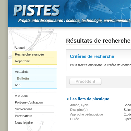
Résultats de recherche
Accueil
Recherche avancée
Critères de recherche
Répertoire
Vous n'avez choisi aucun critère de reche
Actualités
Bulletin
RSS
À propos
Les îlots de plastique
Politique d'utilisation
Année, cycle
Secon
Subventions
Discipline(s)
Scien
Approche pédagogique
Étud
Partenariats
Durée
8 pé
Nous joindre