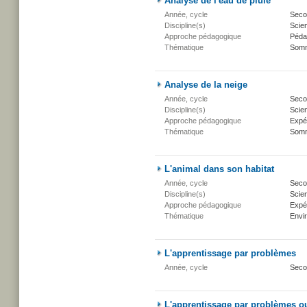
Analyse de l'eau de pluie
Année, cycle
Secon
Discipline(s)
Scien
Approche pédagogique
Péda
Thématique
Somm
Analyse de la neige
Année, cycle
Secon
Discipline(s)
Scien
Approche pédagogique
Expé
Thématique
Somm
L'animal dans son habitat
Année, cycle
Secon
Discipline(s)
Scien
Approche pédagogique
Expé
Thématique
Envi
L'apprentissage par problèmes
Année, cycle
Seco
L'apprentissage par problèmes o