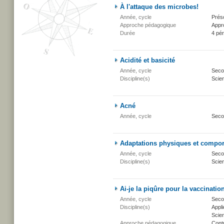
À l'attaque des microbes!
Année, cycle
Présc
Approche pédagogique
Appr
Durée
4 pé
Acidité et basicité
Année, cycle
Secon
Discipline(s)
Scien
Acné
Année, cycle
Seco
Adaptations physiques et compo
Année, cycle
Secon
Discipline(s)
Scien
Ai-je la piqûre pour la vaccinatio
Année, cycle
Secon
Discipline(s)
Appli
Scien
Approche pédagogique
Cont