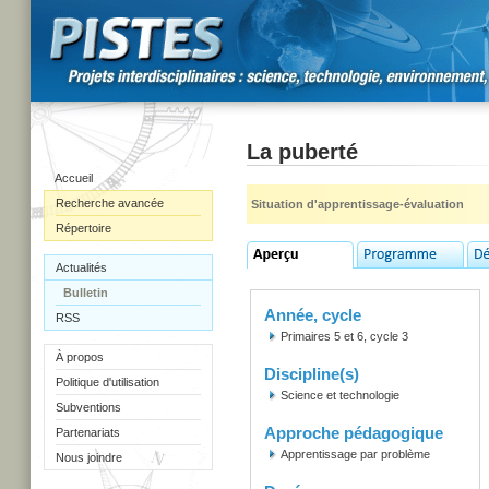
La puberté
Accueil
Recherche avancée
Situation d'apprentissage-évaluation
Répertoire
Actualités
Bulletin
Année, cycle
RSS
Primaires 5 et 6, cycle 3
À propos
Discipline(s)
Politique d'utilisation
Science et technologie
Subventions
Approche pédagogique
Partenariats
Apprentissage par problème
Nous joindre