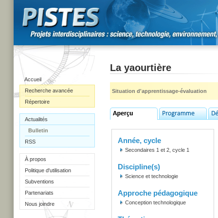
La yaourtière
Accueil
Recherche avancée
Situation d'apprentissage-évaluation
Répertoire
Actualités
Bulletin
Année, cycle
RSS
Secondaires 1 et 2, cycle 1
À propos
Discipline(s)
Politique d'utilisation
Science et technologie
Subventions
Approche pédagogique
Partenariats
Conception technologique
Nous joindre