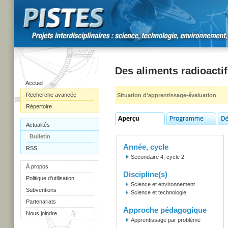
Des aliments radioacti
Accueil
Recherche avancée
Situation d'apprentissage-évaluation
Répertoire
Actualités
Bulletin
Année, cycle
RSS
Secondaire 4, cycle 2
À propos
Discipline(s)
Politique d'utilisation
Science et environnement
Subventions
Science et technologie
Partenariats
Approche pédagogique
Nous joindre
Apprentissage par problème